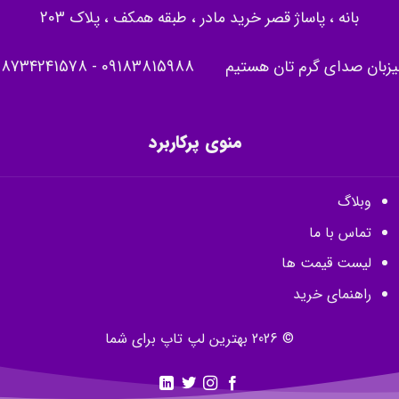
بانه ، پاساژ قصر خرید مادر ، طبقه همکف ، پلاک 203
یزبان صدای گرم تان هستیم
09183815988
-
08734241578
منوی پرکاربرد
وبلاگ
تماس با ما
لیست قیمت ها
راهنمای خرید
© 2026 بهترین لپ تاپ برای شما