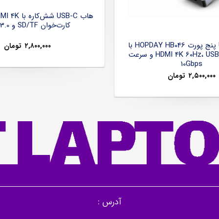
کارت‌خوان SD/TF و USB 3.0
هاب USB-C پنج پورت HOPDAY HB046 با
۲,۸۰۰,۰۰۰
تومان
خروجی HDMI 4K 60Hz، USB 3.2 و سرعت
10Gbps
۲,۵۰۰,۰۰۰
تومان
آدرس :