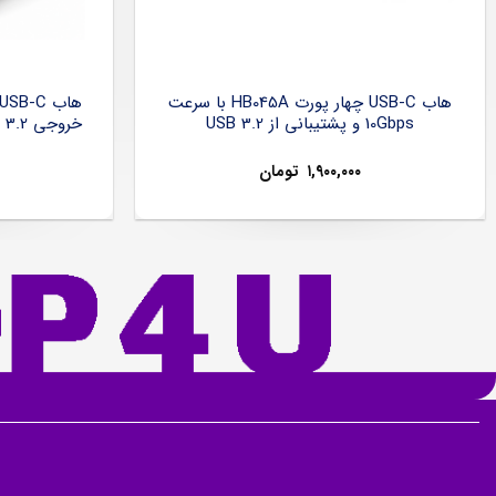
هاب USB-C چهار پورت HB045A با سرعت
10Gbps و پشتیبانی از USB 3.2
۱,۹۰۰,۰۰۰
تومان