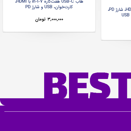
هاب USB-C هفت‌کاره 7-in-1 با HDMI،
کارت‌خوان، USB و شارژ PD
هاب USB-C شش‌کاره با HDMI 4K، شارژ PD،
۳,۰۰۰,۰۰۰
تومان