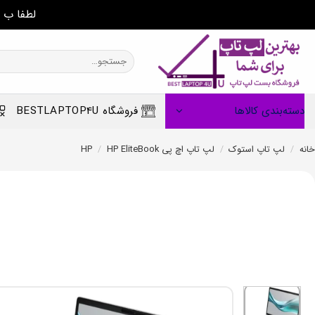
لطفا ب 
Ski
t
جستجو
برای:
conten
دسته‌بندی کالاها
فروشگاه BESTLAPTOP4U
خانه
/
لپ تاپ استوک
/
لپ تاپ اچ پی HP
HP EliteBook
/