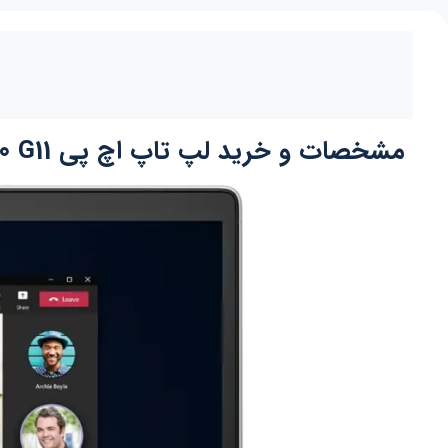
مشخصات و خرید لپ تاپ اچ پی HP Elite Book 630 G11 پردازنده Ultra 5-125U گرافیک Intel