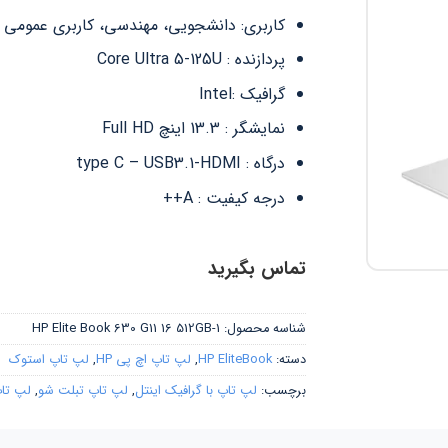
کاربری: دانشجویی، مهندسی، کاربری عمومی
پردازنده : Core Ultra 5-125U
گرافیک :Intel
نمایشگر : 13.3 اینچ Full HD
درگاه : type C – USB3.1-HDMI
درجه کیفیت : A++
تماس بگیرید
شناسه محصول:
HP Elite Book 630 G11 16 512GB-1
دسته:
HP EliteBook
,
لپ تاپ اچ پی HP
,
لپ تاپ استوک
برچسب:
لپ تاپ با گرافیک اینتل
,
لپ تاپ تبلت شو
,
لپ تا