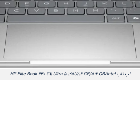
لپ تاپ HP Elite Book 630 G11 Ultra 5-125U/16 GB/512 GB/Intel