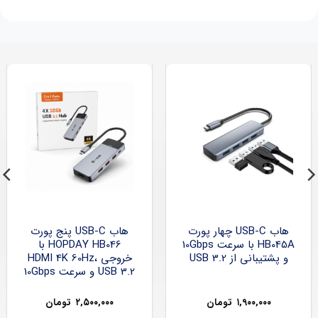
هاب USB-C چهار پورت
هاب USB-C پنج پورت
HB045A با سرعت 10Gbps
HOPDAY HB046 با
و پشتیبانی از USB 3.2
خروجی HDMI 4K 60Hz،
USB 3.2 و سرعت 10Gbps
۱,۹۰۰,۰۰۰
تومان
۲,۵۰۰,۰۰۰
تومان