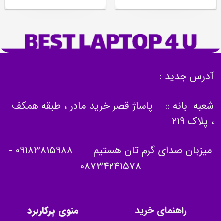
آدرس جدید :
شعبه بانه :: پاساژ قصر خرید مادر ، طبقه همکف
، پلاک 219
میزبان صدای گرم تان هستیم
09183815988
-
08734241578
راهنمای خرید
منوی پرکاربرد