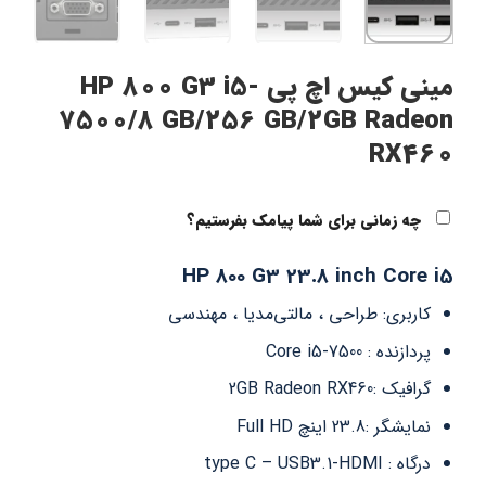
مینی کیس اچ پی HP 800 G3 i5-
7500/8 GB/256 GB/2GB Radeon
RX460
چه زمانی برای شما پیامک بفرستیم؟
HP 800 G3 23.8 inch Core i5
کاربری: طراحی ، مالتی‌مدیا ، مهندسی
پردازنده : Core i5-7500
گرافیک :2GB Radeon RX460
نمایشگر :23.8 اینچ Full HD
درگاه : type C – USB3.1-HDMI