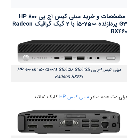
مشخصات و خرید مینی کیس اچ پی HP 800
G3 پردازنده i5-7500 با 2 گیگ گرافیک Radeon
RX460
مینی کیس اچ پی HP 800 G3 i5-7500/8 GB/256 GB/2GB
Radeon RX460
برای مشاهده سایر
مینی کیس HP
کلیک نمائید.