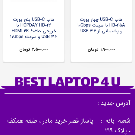
هاب USB-C چهار پورت
هاب USB-C پنج پورت
HB045A با سرعت 10Gbps
HOPDAY HB046 با
و پشتیبانی از USB 3.2
خروجی HDMI 4K 60Hz،
USB 3.2 و سرعت 10Gbps
۱,۹۰۰,۰۰۰
تومان
۲,۵۰۰,۰۰۰
تومان
آدرس جدید :
شعبه بانه :: پاساژ قصر خرید مادر ، طبقه همکف
، پلاک 219