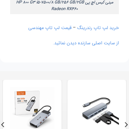
مینی کیس اچ پی HP 800 G3 i5-7500/8 GB/256 GB/2GB
Radeon RX460
خرید لپ تاپ رندرینگ
–
قیمت لپ تاپ مهندسی
از سایت اصلی سازنده دیدن نمائید.