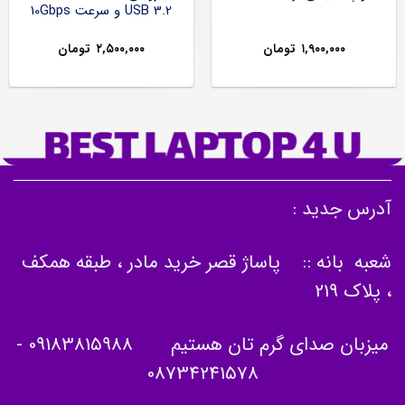
USB 3.2 و سرعت 10Gbps
۱,۹۰۰,۰۰۰
تومان
۲,۵۰۰,۰۰۰
تومان
آدرس جدید :
شعبه بانه :: پاساژ قصر خرید مادر ، طبقه همکف
، پلاک 219
میزبان صدای گرم تان هستیم
09183815988
-
08734241578