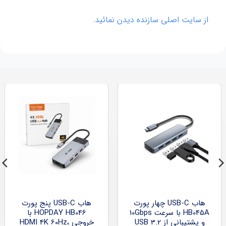
از سایت اصلی سازنده دیدن نمائید.
هاب USB-C چهار پورت
هاب USB-C پنج پورت
HB045A با سرعت 10Gbps
HOPDAY HB046 با
و پشتیبانی از USB 3.2
خروجی HDMI 4K 60Hz،