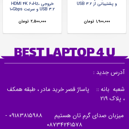
و پشتیبانی از USB 3.2
خروجی HDMI 4K 60Hz،
USB 3.2 و سرعت 10Gbps
۱,۹۰۰,۰۰۰
تومان
۲,۵۰۰,۰۰۰
تومان
آدرس جدید :
شعبه بانه :: پاساژ قصر خرید مادر ، طبقه همکف
، پلاک 219
میزبان صدای گرم تان هستیم
09183815988
-
08734241578