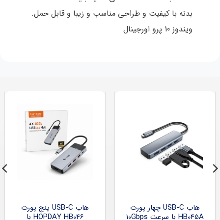
بدنه با کیفیت و طراحی مناسب و زیبا و قابل حمل.
ویندوز 10 پرو اورجینال
هاب USB-C چهار پورت
هاب USB-C پنج پورت
HB045A با سرعت 10Gbps
HOPDAY HB046 با