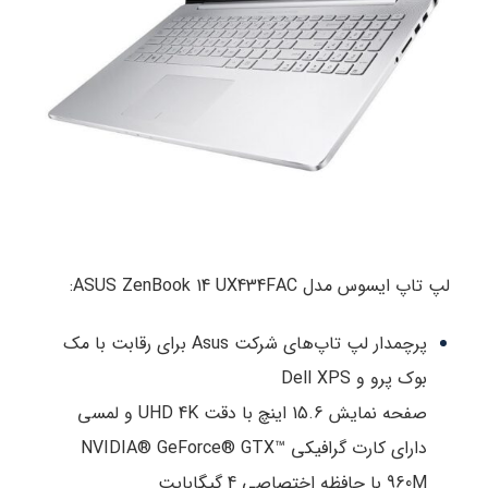
لپ تاپ ایسوس مدل ASUS ZenBook 14 UX434FAC:
پرچمدار لپ تاپ‌های شرکت Asus برای رقابت با مک
بوک پرو و Dell XPS
صفحه نمایش 15.6 اینچ با دقت UHD 4K و لمسی
دارای کارت گرافیکی NVIDIA® GeForce® GTX™
960M با حافظه اختصاصی 4 گیگابایت