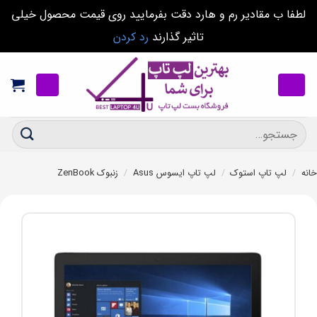
لطفا ب مقادیر رم و هارد دقت بفرمایید روی قیمت محصول خیلی
تاثیر گذارند
رد کردن
Ski
t
conten
جستجو
برای:
خانه
/
لپ تاپ استوک
/
لپ تاپ ایسوس Asus
/
زنبوک ZenBook