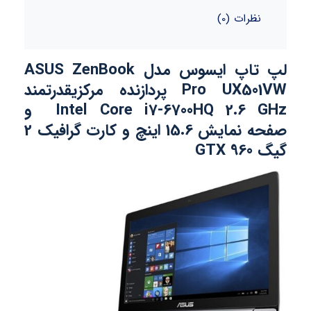
نظرات (0)
لپ تاپ ایسوس مدل ASUS ZenBook
Pro UX501VW پردازنده مرکزیقدرتمند
Intel Core i7-6700HQ 2.6 GHz و
صفحه نمایش 15.6 اینچ و کارت گرافیک 2
گیگ GTX 960