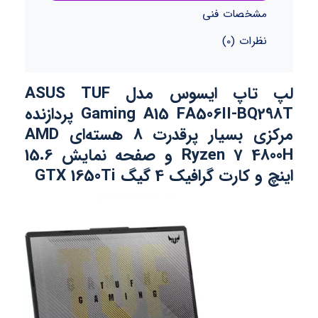
مشخصات فنی
نظرات (0)
لپ تاپ ایسوس مدل ASUS TUF
Gaming A15 FA506II-BQ298T پردازنده
مرکزی بسیار پرقدرت 8 هسته‌ای AMD
Ryzen 7 4800H و صفحه نمایش 15.6
اینچ و کارت گرافیک 4 گیگ GTX 1650Ti