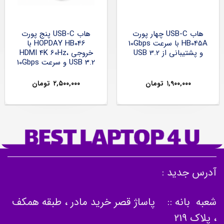
هاب USB-C چهار پورت
هاب USB-C پنج پورت
HB045A با سرعت 10Gbps
HOPDAY HB046 با
و پشتیبانی از USB 3.2
خروجی HDMI 4K 60Hz،
USB 3.2 و سرعت 10Gbps
۱,۹۰۰,۰۰۰
تومان
۲,۵۰۰,۰۰۰
تومان
آدرس جدید :
شعبه بانه :: پاساژ قصر خرید مادر ، طبقه همکف
، پلاک 219