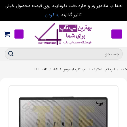
لطفا ب مقادیر رم و هارد دقت بفرمایید روی قیمت محصول خیلی
تاثیر گذارند
رد کردن
Ski
t
conten
جستجو
برای:
خانه
/
لپ تاپ استوک
/
لپ تاپ ایسوس Asus
/
تاف TUF