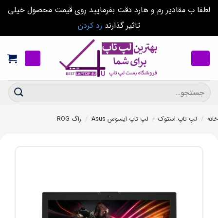
لطفا ب مقادیر رم و هارد دقت بفرمایید روی قیمت محصول خیلی
تاثیر گذارند
رد کردن
Ski
t
conten
جستجو
برای:
خانه
/
لپ تاپ استوک
/
لپ تاپ ایسوس Asus
/
راگ ROG