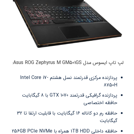
لپ تاپ ایسوس مدل Asus ROG Zephyrus M GM501GS:
پردازنده مرکزی قدرتمند نسل هشتم Intel Core i7-
8750H
پردازنده گرافیکی قدرتمند GTX 1070 با 8 گیگابایت
حافظه اختصاصی
حافظه رم دو کاناله 16 گیگابایت با قابلیت ارتقا تا 32
گیگابایت
حافظه داخلی 1TB HDD همراه با 256GB PCIe NVMe