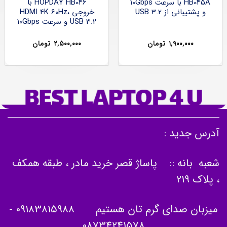
HB045A با سرعت 10Gbps
HOPDAY HB046 با
و پشتیبانی از USB 3.2
خروجی HDMI 4K 60Hz،
USB 3.2 و سرعت 10Gbps
۱,۹۰۰,۰۰۰
تومان
۲,۵۰۰,۰۰۰
تومان
آدرس جدید :
شعبه بانه :: پاساژ قصر خرید مادر ، طبقه همکف
، پلاک 219
میزبان صدای گرم تان هستیم
09183815988
-
08734241578