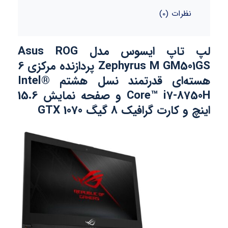
نظرات (0)
لپ تاپ ایسوس مدل Asus ROG
Zephyrus M GM501GS پردازنده مرکزی 6
هسته‌ای قدرتمند نسل هشتم Intel®
Core™ i7-8750H و صفحه نمایش 15.6
اینچ و کارت گرافیک 8 گیگ GTX 1070