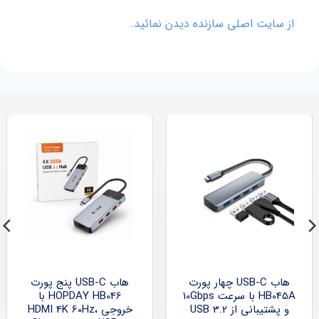
از سایت اصلی سازنده دیدن نمائید.
هاب USB-C چهار پورت
هاب USB-C پنج پورت
HB045A با سرعت 10Gbps
HOPDAY HB046 با
و پشتیبانی از USB 3.2
خروجی HDMI 4K 60Hz،