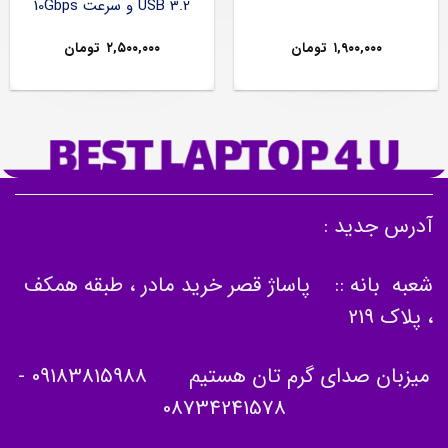
USB 3.2 و سرعت 10Gbps
۱,۹۰۰,۰۰۰
تومان
۲,۵۰۰,۰۰۰
تومان
آدرس جدید :
شعبه بانه :: پاساژ قصر خرید مادر ، طبقه همکف
، پلاک 219
میزبان صدای گرم تان هستیم
09183815988
-
08734241578