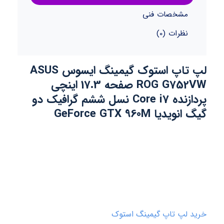
مشخصات فنی
نظرات (0)
لپ تاپ استوک گیمینگ ایسوس ASUS
ROG G752VW صفحه 17.3 اینچی
پردازنده Core i7 نسل ششم گرافیک دو
گیگ انویدیا GeForce GTX 960M
خرید لپ تاپ گیمینگ استوک