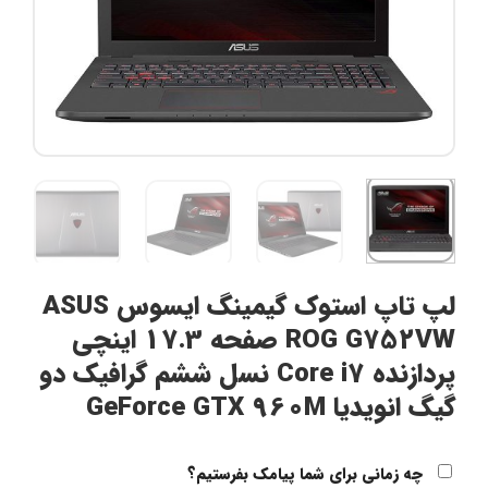
لپ تاپ استوک گیمینگ ایسوس ASUS
ROG G752VW صفحه 17.3 اینچی
پردازنده Core i7 نسل ششم گرافیک دو
گیگ انویدیا GeForce GTX 960M
چه زمانی برای شما پیامک بفرستیم؟