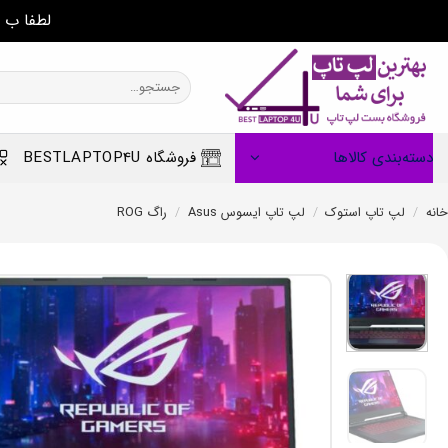
لطفا ب 
Ski
t
جستجو
برای:
conten
دسته‌بندی کالاها
فروشگاه BESTLAPTOP4U
خانه
/
لپ تاپ استوک
/
لپ تاپ ایسوس Asus
/
راگ ROG