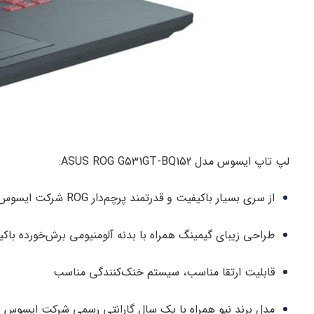
لپ تاپ ایسوس مدل ASUS ROG G531GT-BQ152:
از سری بسیار باکیفیت و قدرتمند پرچم‌دار ROG شرکت ایسوس
طراحی زیبای گیمینگ همراه با بدنه آلومنیومی برش‌خورده باک
قابلیت ارتقا مناسب، سیستم خنک‌کنندگی مناسب
مدل برند نیو همراه با یک سال گارانتی رسمی شرکت ایسوس