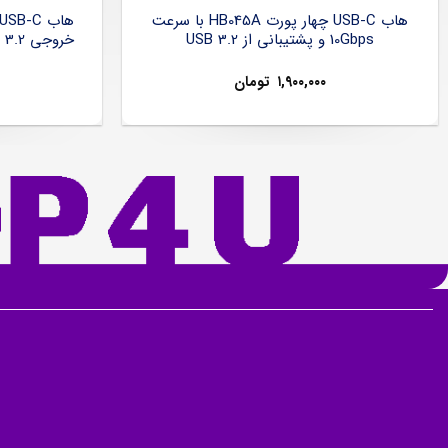
هاب USB-C چهار پورت HB045A با سرعت
10Gbps و پشتیبانی از USB 3.2
۱,۹۰۰,۰۰۰
تومان