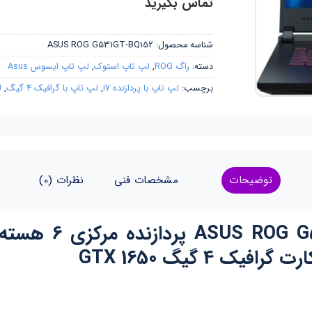
تماس بگیرید
شناسه محصول:
ASUS ROG G531GT-BQ152
دسته:
راگ ROG
,
لپ تاپ استوک
,
لپ تاپ ایسوس Asus
برچسب:
لپ تاپ با پردازنده i7
,
لپ تاپ با گرافیک 4 گیگ
,
ل
توضیحات
مشخصات فنی
نظرات (0)