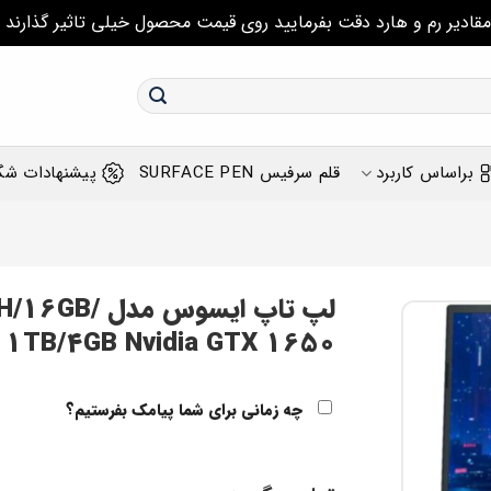
مقادیر رم و هارد دقت بفرمایید روی قیمت محصول خیلی تاثیر گذارند
براساس کاربرد
قلم سرفیس SURFACE PEN
پیشنهادات شگ
لپ تاپ ایسو
1TB/4GB Nvidia GTX 1650
چه زمانی برای شما پیامک بفرستیم؟