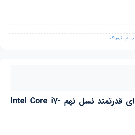
پ تاپ گیمینگ
لپ تاپ ایسوس مدل ASUS ROG G531GT-BQ152 پردازنده مرکزی 6 هسته‌ای قدرتمند نسل نهم Intel Core i7-