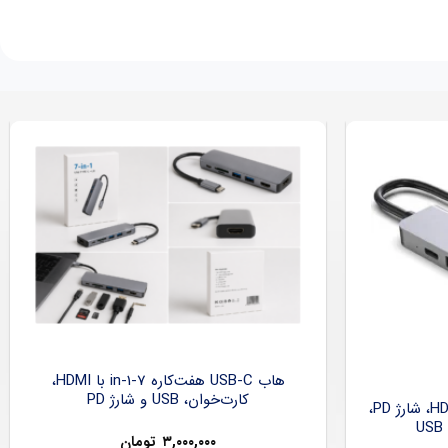
هاب USB-C هفت‌کاره 7-in-1 با HDMI،
کارت‌خوان، USB و شارژ PD
هاب USB-C شش‌کاره با HDMI 4K، شارژ PD،
۳,۰۰۰,۰۰۰
تومان