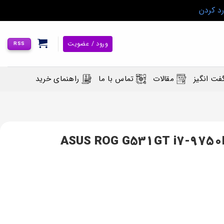
رد کردن
ورود / عضویت
RSS
فت انگیز
مقالات
تماس با ما
راهنمای خرید
س مدل ASUS ROG G531GT i7-9750H/16GB/