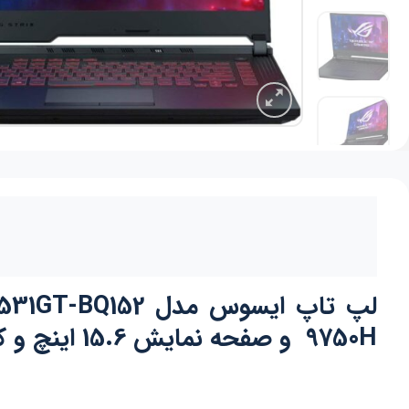
9750H و صفحه نمایش 15.6 اینچ و کارت گرافیک 4 گیگ GTX 1650