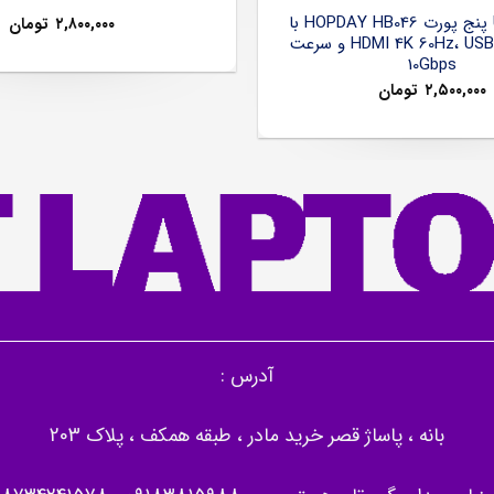
هاب USB-C پنج پورت HOPDAY HB046 با
۲,۸۰۰,۰۰۰
تومان
خروجی HDMI 4K 60Hz، USB 3.2 و سرعت
10Gbps
۲,۵۰۰,۰۰۰
تومان
آدرس :
بانه ، پاساژ قصر خرید مادر ، طبقه همکف ، پلاک 203