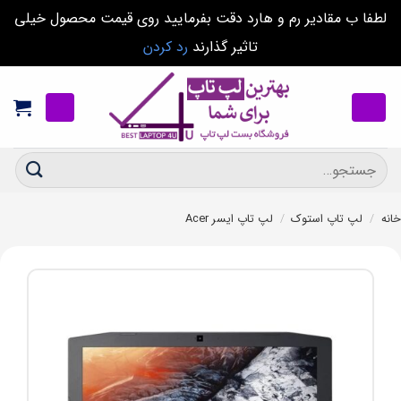
لطفا ب مقادیر رم و هارد دقت بفرمایید روی قیمت محصول خیلی
تاثیر گذارند
رد کردن
Ski
t
conten
جستجو
برای:
خانه
/
لپ تاپ استوک
/
لپ تاپ ایسر Acer