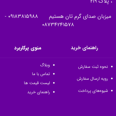
، پلاک 219
میزبان صدای گرم تان هستیم
09183815988
-
08734241578
راهنمای خرید
منوی پرکاربرد
وبلاگ
نحوه ثبت سفارش
تماس با ما
رویه ارسال سفارش
لیست قیمت ها
شیوه‌های پرداخت
راهنمای خرید