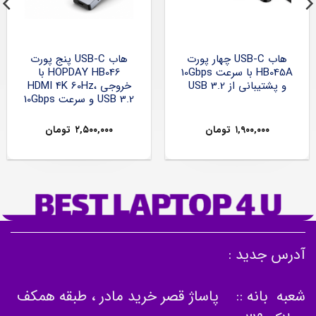
هاب USB-C چهار پورت
هاب USB-C پنج پورت
HB045A با سرعت 10Gbps
HOPDAY HB046 با
و پشتیبانی از USB 3.2
خروجی HDMI 4K 60Hz،
USB 3.2 و سرعت 10Gbps
۱,۹۰۰,۰۰۰
تومان
۲,۵۰۰,۰۰۰
تومان
آدرس جدید :
شعبه بانه :: پاساژ قصر خرید مادر ، طبقه همکف