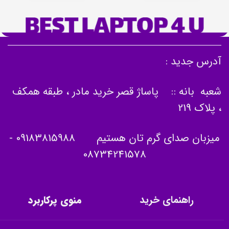
آدرس جدید :
شعبه بانه :: پاساژ قصر خرید مادر ، طبقه همکف
، پلاک 219
میزبان صدای گرم تان هستیم
09183815988
-
08734241578
راهنمای خرید
منوی پرکاربرد