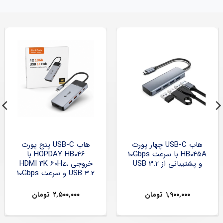
هاب USB-C چهار پورت
هاب USB-C پنج پورت
HB045A با سرعت 10Gbps
HOPDAY HB046 با
و پشتیبانی از USB 3.2
خروجی HDMI 4K 60Hz،
USB 3.2 و سرعت 10Gbps
۱,۹۰۰,۰۰۰
تومان
۲,۵۰۰,۰۰۰
تومان