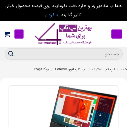
لطفا ب مقادیر رم و هارد دقت بفرمایید روی قیمت محصول خیلی
تاثیر گذارند
رد کردن
Ski
t
conten
جستجو
برای:
خانه
/
لپ تاپ استوک
/
لپ تاپ لنوو Lenovo
/
یوگا Yoga