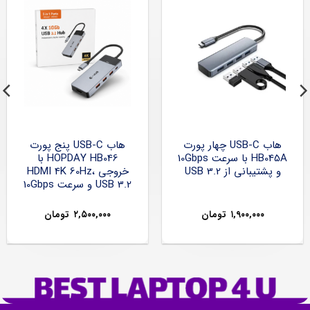
هاب USB-C چهار پورت
هاب USB-C پنج پورت
HB045A با سرعت 10Gbps
HOPDAY HB046 با
و پشتیبانی از USB 3.2
خروجی HDMI 4K 60Hz،
USB 3.2 و سرعت 10Gbps
۱,۹۰۰,۰۰۰
تومان
۲,۵۰۰,۰۰۰
تومان