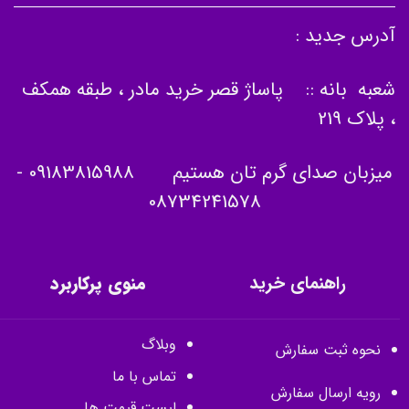
آدرس جدید :
شعبه بانه :: پاساژ قصر خرید مادر ، طبقه همکف
، پلاک 219
میزبان صدای گرم تان هستیم
09183815988
-
08734241578
راهنمای خرید
منوی پرکاربرد
وبلاگ
نحوه ثبت سفارش
تماس با ما
رویه ارسال سفارش
لیست قیمت ها