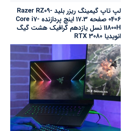
لپ تاپ گیمینگ ریزر بلید Razer RZ09-
0406 صفحه 17.3 اینچ پردازنده Core i7-
11800H نسل یازدهم گرافیک هشت گیگ
انویدیا RTX 3080