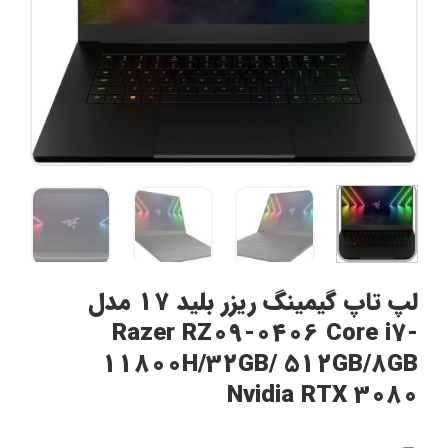
لپ تاپ گیمینگ ریزر بلید 17 مدل
Razer RZ09-0406 Core i7-
11800H/32GB/ 512GB/8GB
Nvidia RTX 3080