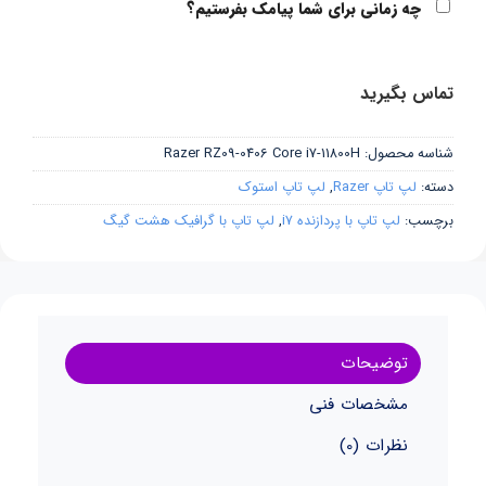
چه زمانی برای شما پیامک بفرستیم؟
تماس بگیرید
شناسه محصول:
Razer RZ09-0406 Core i7-11800H
دسته:
لپ تاپ Razer
,
لپ تاپ استوک
برچسب:
لپ تاپ با پردازنده i7
,
لپ تاپ با گرافیک هشت گیگ
توضیحات
مشخصات فنی
نظرات (0)