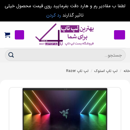
لطفا ب مقادیر رم و هارد دقت بفرمایید روی قیمت محصول خیلی
تاثیر گذارند
رد کردن
Ski
t
conten
جستجو
برای:
خانه
/
لپ تاپ استوک
/
لپ تاپ Razer