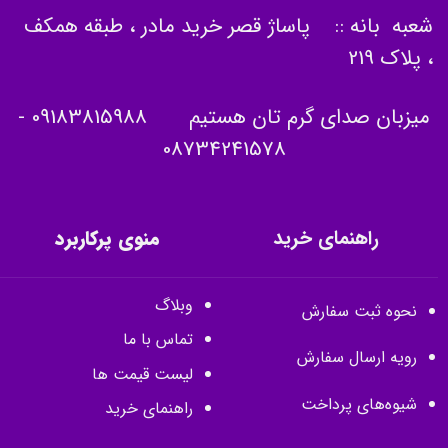
شعبه بانه :: پاساژ قصر خرید مادر ، طبقه همکف
، پلاک 219
میزبان صدای گرم تان هستیم
09183815988
-
08734241578
راهنمای خرید
منوی پرکاربرد
وبلاگ
نحوه ثبت سفارش
تماس با ما
رویه ارسال سفارش
لیست قیمت ها
شیوه‌های پرداخت
راهنمای خرید