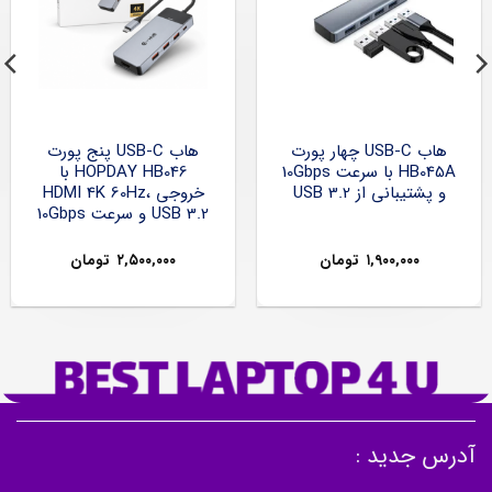
هاب USB-C چهار پورت
هاب USB-C پنج پورت
HB045A با سرعت 10Gbps
HOPDAY HB046 با
و پشتیبانی از USB 3.2
خروجی HDMI 4K 60Hz،
USB 3.2 و سرعت 10Gbps
۱,۹۰۰,۰۰۰
تومان
۲,۵۰۰,۰۰۰
تومان
آدرس جدید :