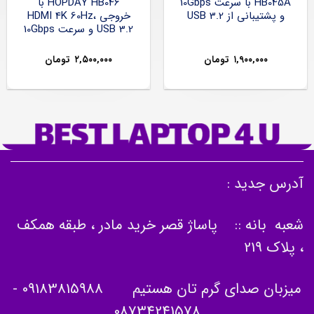
HB045A با سرعت 10Gbps
HOPDAY HB046 با
و پشتیبانی از USB 3.2
خروجی HDMI 4K 60Hz،
USB 3.2 و سرعت 10Gbps
۱,۹۰۰,۰۰۰
تومان
۲,۵۰۰,۰۰۰
تومان
آدرس جدید :
شعبه بانه :: پاساژ قصر خرید مادر ، طبقه همکف
، پلاک 219
میزبان صدای گرم تان هستیم
09183815988
-
08734241578