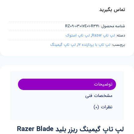
تماس بگیرید
شناسه محصول:
RZ09-03017E01-R341
دسته:
لپ تاپ Razer
,
لپ تاپ استوک
برچسب:
لپ تاپ با پردازنده i7
,
لپ تاپ گیمینگ
توضیحات
مشخصات فنی
نظرات (0)
لپ تاپ گیمینگ ریزر بلید Razer Blade