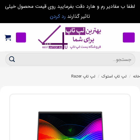
لطفا ب مقادیر رم و هارد دقت بفرمایید روی قیمت محصول خیلی
تاثیر گذارند
رد کردن
Ski
t
conten
جستجو
برای:
خانه
/
لپ تاپ استوک
/
لپ تاپ Razer