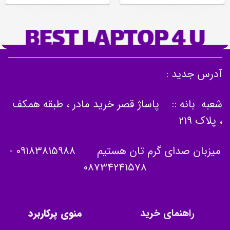
آدرس جدید :
شعبه بانه :: پاساژ قصر خرید مادر ، طبقه همکف
، پلاک 219
میزبان صدای گرم تان هستیم
09183815988
-
08734241578
راهنمای خرید
منوی پرکاربرد