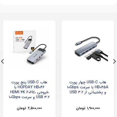
هاب USB-C چهار پورت
هاب USB-C پنج پورت
HB045A با سرعت 10Gbps
HOPDAY HB046 با
و پشتیبانی از USB 3.2
خروجی HDMI 4K 60Hz،
USB 3.2 و سرعت 10Gbps
۱,۹۰۰,۰۰۰
تومان
۲,۵۰۰,۰۰۰
تومان