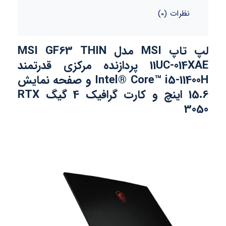
نظرات (0)
لپ تاپ MSI مدل MSI GF63 THIN
11UC-014XAE پردازنده مرکزی قدرتمند
Intel® Core™ i5-11400H و صفحه نمایش
15.6 اینچ و کارت گرافیک 4 گیگ RTX
3050