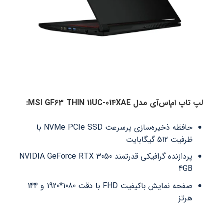
لپ تاپ ام‌اس‌آی مدل MSI GF63 THIN 11UC-014XAE:
حافظه ذخیره‌سازی پرسرعت NVMe PCIe SSD با
ظرفیت 512 گیگابایت
پردازنده گرافیکی قدرتمند NVIDIA GeForce RTX 3050
4GB
صفحه نمایش باکیفیت FHD با دقت 1080*1920 و 144
هرتز