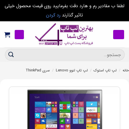
لطفا ب مقادیر رم و هارد دقت بفرمایید روی قیمت محصول خیلی
تاثیر گذارند
رد کردن
Ski
t
conten
جستجو
برای:
خانه
/
لپ تاپ استوک
/
لپ تاپ لنوو Lenovo
/
سری ThinkPad