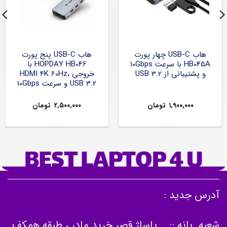
هاب USB-C چهار پورت
هاب USB-C پنج پورت
HB045A با سرعت 10Gbps
HOPDAY HB046 با
و پشتیبانی از USB 3.2
خروجی HDMI 4K 60Hz،
USB 3.2 و سرعت 10Gbps
۱,۹۰۰,۰۰۰
تومان
۲,۵۰۰,۰۰۰
تومان
آدرس جدید :
شعبه بانه :: پاساژ قصر خرید مادر ، طبقه همکف