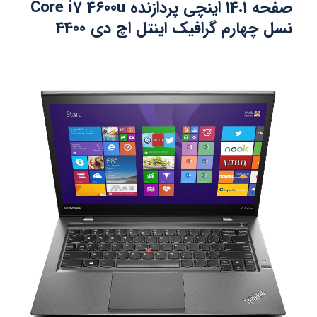
صفحه 14.1 اینچی پردازنده Core i7 4600u
نسل چهارم گرافیک اینتل اچ دی 4400