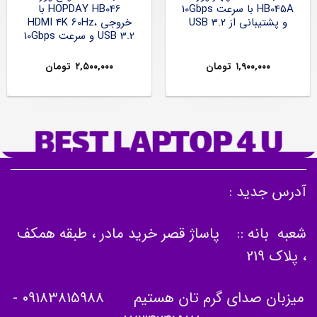
HB045A با سرعت 10Gbps
HOPDAY HB046 با
و پشتیبانی از USB 3.2
خروجی HDMI 4K 60Hz،
USB 3.2 و سرعت 10Gbps
۱,۹۰۰,۰۰۰
تومان
۲,۵۰۰,۰۰۰
تومان
آدرس جدید :
شعبه بانه :: پاساژ قصر خرید مادر ، طبقه همکف
، پلاک 219
میزبان صدای گرم تان هستیم
09183815988
-