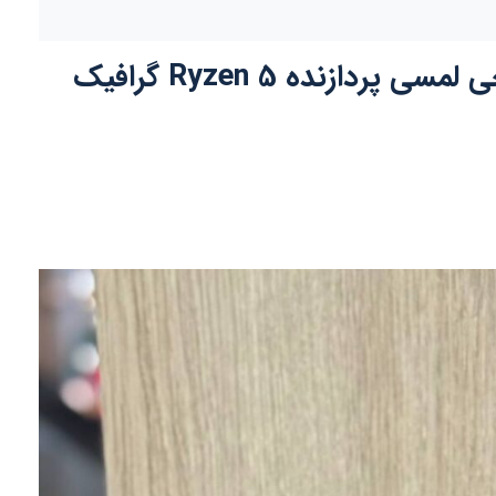
لپ تاپ استوک اروپایی لنوو تینک پد Lenovo ThinkPad T495s صفحه 14 اینچی لمسی پردازنده Ryzen 5 گرافیک