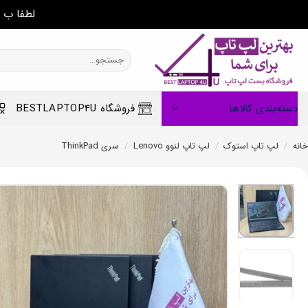
لطفا ب 
Ski
t
جستجو
برای:
conten
دسته‌بندی کالاها
فروشگاه BESTLAPTOP4U
خانه
/
لپ تاپ استوک
/
لپ تاپ لنوو Lenovo
/
سری ThinkPad