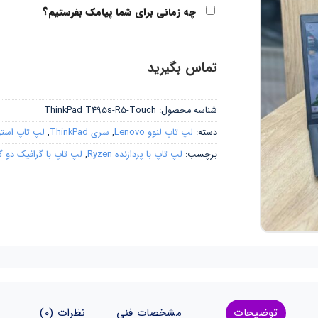
چه زمانی برای شما پیامک بفرستیم؟
تماس بگیرید
شناسه محصول:
ThinkPad T495s-R5-Touch
دسته:
لپ تاپ لنوو Lenovo
,
سری ThinkPad
,
لپ تاپ است
برچسب:
لپ تاپ با پردازنده Ryzen
,
لپ تاپ با گرافیک دو 
توضیحات
مشخصات فنی
نظرات (0)