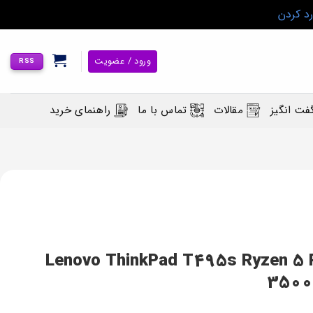
رد کردن
ورود / عضویت
RSS
فت انگیز
مقالات
تماس با ما
راهنمای خرید
 استوک لمسی لنوو Lenovo ThinkPad T495s Ryzen 5 PRO
3500