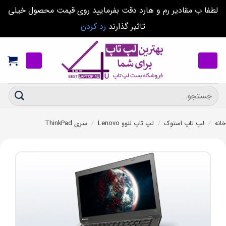
لطفا ب مقادیر رم و هارد دقت بفرمایید روی قیمت محصول خیلی
تاثیر گذارند
رد کردن
Ski
t
conten
جستجو
برای:
خانه
/
لپ تاپ استوک
/
لپ تاپ لنوو Lenovo
/
سری ThinkPad