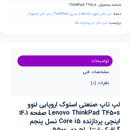
شناسه محصول:
ThinkPad T450s
دسته:
لپ تاپ لنوو Lenovo
,
سری ThinkPad
,
لپ تاپ استوک
برچسب:
لپ تاپ با پردازنده i5
توضیحات
مشخصات فنی
نظرات (0)
لپ تاپ صنعتی استوک اروپایی لنوو
Lenovo ThinkPad T450s صفحه 14.1
اینچی پردازنده Core i5 نسل پنجم
گرافیک اینتل اچ دی 5500