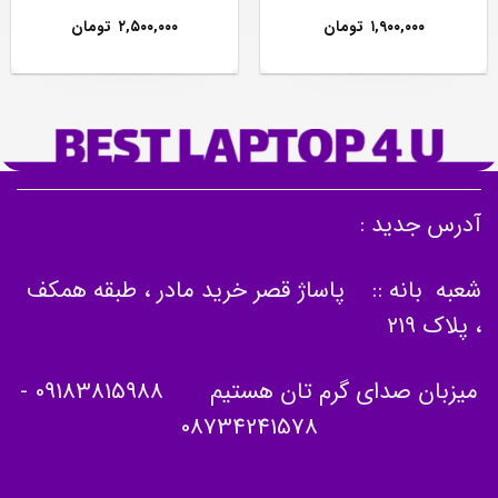
۱,۹۰۰,۰۰۰
تومان
۲,۵۰۰,۰۰۰
تومان
آدرس جدید :
شعبه بانه :: پاساژ قصر خرید مادر ، طبقه همکف
، پلاک 219
میزبان صدای گرم تان هستیم
09183815988
-
08734241578