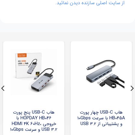
از سایت اصلی سازنده دیدن نمائید.
هاب USB-C چهار پورت
هاب USB-C پنج پورت
HB045A با سرعت 10Gbps
HOPDAY HB046 با
و پشتیبانی از USB 3.2
خروجی HDMI 4K 60Hz،
USB 3.2 و سرعت 10Gbps