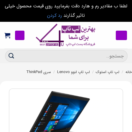
لطفا ب مقادیر رم و هارد دقت بفرمایید روی قیمت محصول خیلی
تاثیر گذارند
رد کردن
Ski
t
conten
جستجو
برای:
خانه
/
لپ تاپ استوک
/
لپ تاپ لنوو Lenovo
/
سری ThinkPad