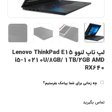
لپ تاپ لنوو Lenovo ThinkPad E15
i5-10210U/8GB/ 1TB/2GB AMD
RX640
چه زمانی برای شما پیامک بفرستیم؟
تماس بگیرید