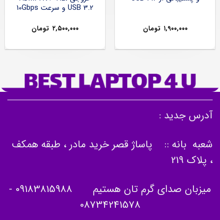
USB 3.2 و سرعت 10Gbps
۱,۹۰۰,۰۰۰
تومان
۲,۵۰۰,۰۰۰
تومان
آدرس جدید :
شعبه بانه :: پاساژ قصر خرید مادر ، طبقه همکف
، پلاک 219
میزبان صدای گرم تان هستیم
09183815988
-
08734241578