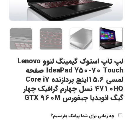
لپ تاپ استوک گیمینگ لنوو Lenovo
IdeaPad Y50-70 Touch صفحه
لمسی 15.6اینچ پردازنده Core i7
4710HQ نسل چهارم گرافیک چهار
گیگ انویدیا جیفورس GTX 960M
چه زمانی برای شما پیامک بفرستیم؟