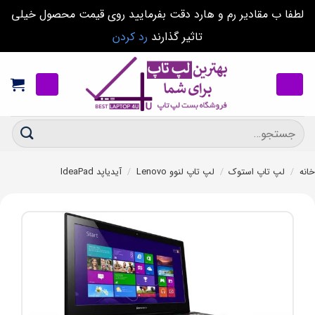
لطفا ب مقادیر رم و هارد دقت بفرمایید روی قیمت محصول خیلی
تاثیر گذارند
رد کردن
Ski
t
conten
جستجو
برای:
خانه
/
لپ تاپ استوک
/
لپ تاپ لنوو Lenovo
/
آیدیاپد IdeaPad