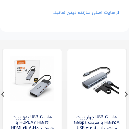
از سایت اصلی سازنده دیدن نمائید.
هاب USB-C چهار پورت
هاب USB-C پنج پورت
HB045A با سرعت 10Gbps
HOPDAY HB046 با
و پشتیبانی از USB 3.2
خروجی HDMI 4K 60Hz،