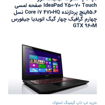
IdeaPad Y50-70 Touch صفحه لمسی
15.6اینچ پردازنده Core i7 4710HQ نسل
چهارم گرافیک چهار گیگ انویدیا جیفورس
GTX 960M
خرید لپ تاپ گیمینگ استوک