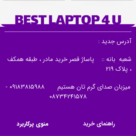
آدرس جدید :
شعبه بانه :: پاساژ قصر خرید مادر ، طبقه همکف
، پلاک 219
میزبان صدای گرم تان هستیم
09183815988
-
08734241578
راهنمای خرید
منوی پرکاربرد