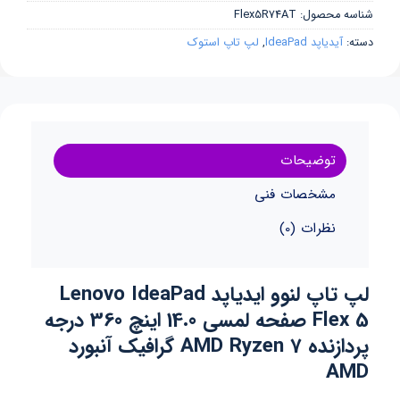
شناسه محصول:
Flex5R74AT
دسته:
آیدیاپد IdeaPad
,
لپ تاپ استوک
توضیحات
مشخصات فنی
نظرات (0)
لپ تاپ لنوو ایدیاپد Lenovo IdeaPad
Flex 5 صفحه لمسی 14.0 اینچ 360 درجه
پردازنده AMD Ryzen 7 گرافیک آنبورد
AMD