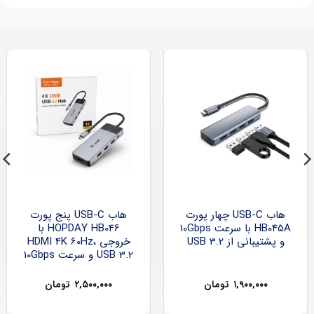
هاب USB-C چهار پورت
هاب USB-C پنج پورت
HB045A با سرعت 10Gbps
HOPDAY HB046 با
و پشتیبانی از USB 3.2
خروجی HDMI 4K 60Hz،
USB 3.2 و سرعت 10Gbps
۱,۹۰۰,۰۰۰
تومان
۲,۵۰۰,۰۰۰
تومان