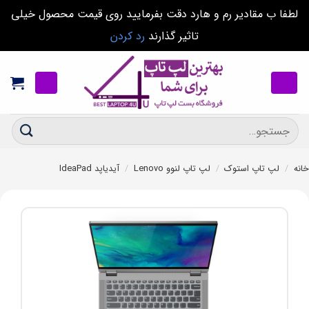
لطفا ب مقادیر رم و هارد دقت بفرمایید روی قیمت محصول خیلی
تاثیر گذارند
رد کردن
Ski
t
conten
جستجو
برای:
خانه
/
لپ تاپ استوک
/
لپ تاپ لنوو Lenovo
/
آیدیاپد IdeaPad