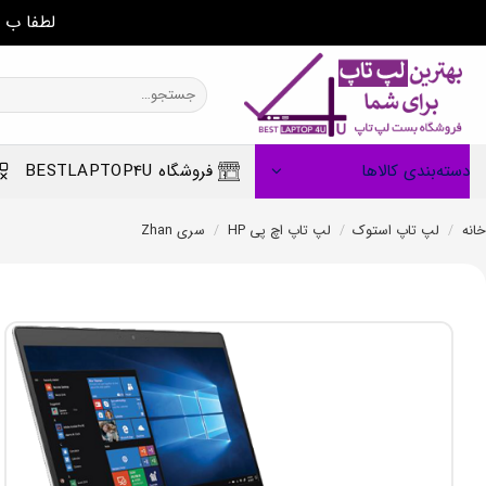
لطفا ب 
Ski
t
جستجو
برای:
conten
دسته‌بندی کالاها
فروشگاه BESTLAPTOP4U
خانه
/
لپ تاپ استوک
/
لپ تاپ اچ پی HP
/
سری Zhan