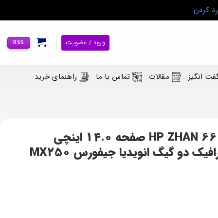
رد کردن
ورود / عضویت
RSS
فت انگیز
مقالات
تماس با ما
راهنمای خرید
لپ تاپ اچ پی ژان HP ZHAN 66 Pro 14 G2 صفحه 14.0 اینچی