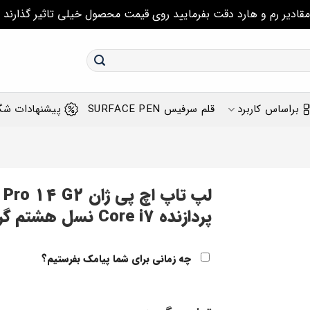
مقادیر رم و هارد دقت بفرمایید روی قیمت محصول خیلی تاثیر گذارند
براساس کاربرد
قلم سرفیس SURFACE PEN
پیشنهادات شگ
پردازنده Core i7 نسل هشتم گرافیک دو گیگ انویدیا جیفورس MX250
چه زمانی برای شما پیامک بفرستیم؟