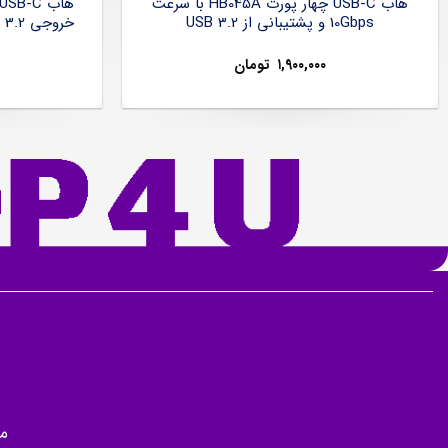
هاب USB-C چهار پورت HB045A با سرعت
10Gbps و پشتیبانی از USB 3.2
۱,۹۰۰,۰۰۰
تومان
م