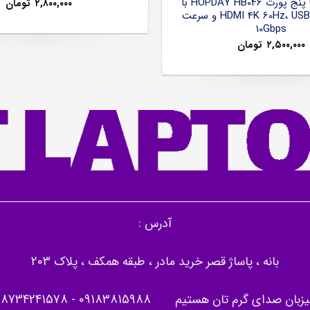
هاب USB-C پنج پورت HOPDAY HB046 با
۲,۸۰۰,۰۰۰
تومان
خروجی HDMI 4K 60Hz، USB 3.2 و سرعت
10Gbps
۲,۵۰۰,۰۰۰
تومان
آدرس :
بانه ، پاساژ قصر خرید مادر ، طبقه همکف ، پلاک 203
یزبان صدای گرم تان هستیم
09183815988
-
08734241578