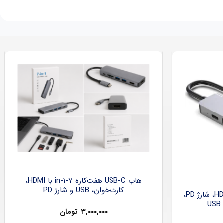
هاب USB-C هفت‌کاره 7-in-1 با HDMI،
کارت‌خوان، USB و شارژ PD
هاب USB-C شش‌کاره با HDMI 4K، شارژ PD،
۳,۰۰۰,۰۰۰
تومان