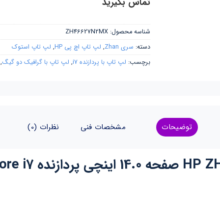
تماس بگیرید
شناسه محصول:
ZH46627N2MX
دسته:
سری Zhan
,
لپ تاپ اچ پی HP
,
لپ تاپ استوک
برچسب:
لپ تاپ با پردازنده i7
,
لپ تاپ با گرافیک دو گیگ
,
توضیحات
مشخصات فنی
نظرات (0)