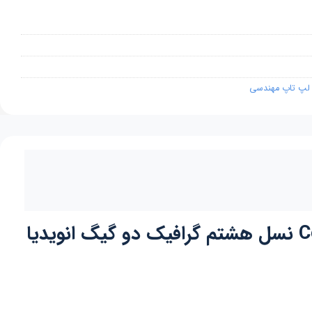
لپ تاپ مهندسی
لپ تاپ اچ پی ژان HP ZHAN 66 Pro 14 G2 صفحه 14.0 اینچی پردازنده Core i7 نسل هشتم گرافیک دو گیگ انویدیا