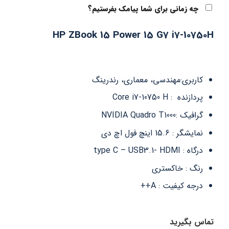
چه زمانی برای شما پیامک بفرستیم؟
HP ZBook 15 Power 15 G7 i7-10750H
کاربری:مهندسی، معماری، رندرینگ
پردازنده : Core i7-10750 H
گرافیک :NVIDIA Quadro T1000
نمایشگر : 15.6 اینچ فول اچ دی
درگاه : type C – USB3.1- HDMI
رنگ : خاکستری
درجه کیفیت : A++
تماس بگیرید