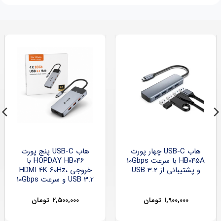
هاب USB-C چهار پورت
هاب USB-C پنج پورت
HB045A با سرعت 10Gbps
HOPDAY HB046 با
و پشتیبانی از USB 3.2
خروجی HDMI 4K 60Hz،
USB 3.2 و سرعت 10Gbps
۱,۹۰۰,۰۰۰
تومان
۲,۵۰۰,۰۰۰
تومان