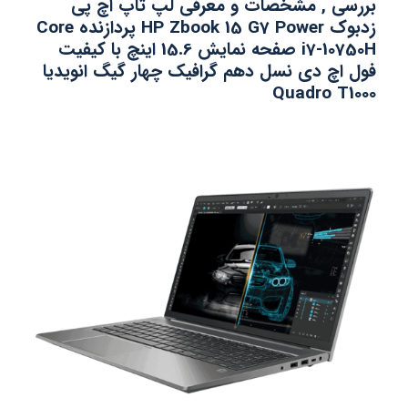
بررسی , مشخصات و معرفی لپ تاپ اچ پی
زدبوک HP Zbook 15 G7 Power پردازنده Core
i7-10750H صفحه نمایش 15.6 اینچ با کیفیت
فول اچ دی نسل دهم گرافیک چهار گیگ انویدیا
Quadro T1000