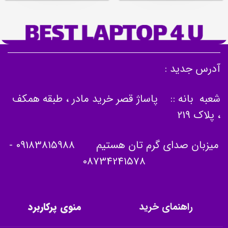
آدرس جدید :
شعبه بانه :: پاساژ قصر خرید مادر ، طبقه همکف
، پلاک 219
میزبان صدای گرم تان هستیم
09183815988
-
08734241578
راهنمای خرید
منوی پرکاربرد