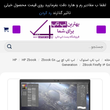
لطفا ب مقادیر رم و هارد دقت بفرمایید روی قیمت محصول خیلی
تاثیر گذارند
رد کردن
Ski
t
conten
جستجو
برای:
خانه
/
لپ تاپ استوک
/
لپ تاپ اچ پی HP
Zbook G8
/
HP Zbook
/
Generation
/
ZBook Firefly 14 G8