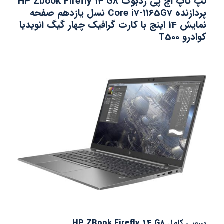
لپ تاپ اچ پی زدبوک HP Zbook Firefly 14 G8
پردازنده Core i7-1165G7 نسل یازدهم صفحه
نمایش 14 اینچ با کارت گرافیک چهار گیگ انویدیا
کوادرو T500
بررسی کامل
HP ZBook Firefly 14 G8