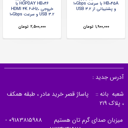
HB045A با سرعت 10Gbps
HOPDAY HB046 با
و پشتیبانی از USB 3.2
خروجی HDMI 4K 60Hz،
USB 3.2 و سرعت 10Gbps
۱,۹۰۰,۰۰۰
تومان
۲,۵۰۰,۰۰۰
تومان
آدرس جدید :
شعبه بانه :: پاساژ قصر خرید مادر ، طبقه همکف
، پلاک 219
میزبان صدای گرم تان هستیم
09183815988
-