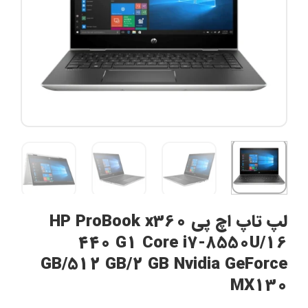
لپ تاپ اچ پی HP ProBook x360
440 G1 Core i7-8550U/16
GB/512 GB/2 GB Nvidia GeForce
MX130