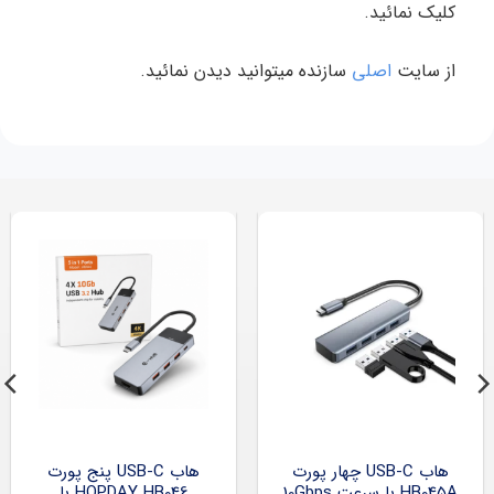
کلیک نمائید.
از سایت
اصلی
سازنده میتوانید دیدن نمائید.
هاب USB-C چهار پورت
هاب USB-C پنج پورت
HB045A با سرعت 10Gbps
HOPDAY HB046 با