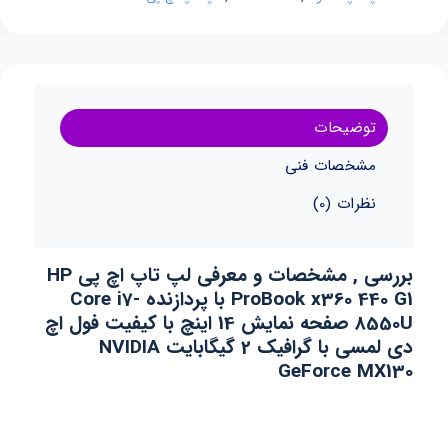
توضیحات
مشخصات فنی
نظرات (0)
بررسی , مشخصات و معرفی لپ تاپ اچ پی HP
ProBook x360 440 G1 با پردازنده Core i7-
8550U
صفحه نمایش 14 اینچ با کیفیت فول اچ
دی لمسی با گرافیک 2 گیگابایت NVIDIA
GeForce MX130