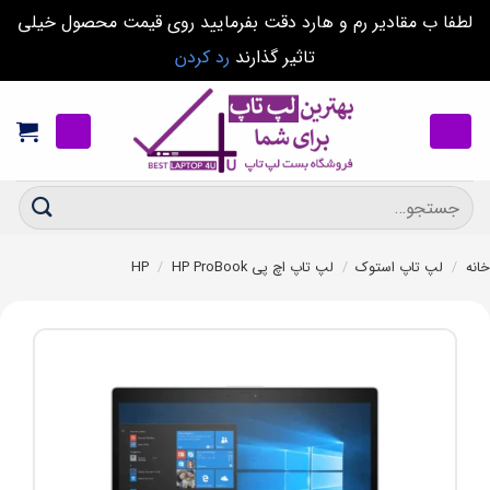
لطفا ب مقادیر رم و هارد دقت بفرمایید روی قیمت محصول خیلی
تاثیر گذارند
رد کردن
Ski
t
conten
جستجو
برای:
خانه
/
لپ تاپ استوک
/
لپ تاپ اچ پی HP
HP ProBook
/