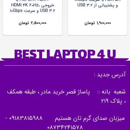
و پشتیبانی از USB 3.2
خروجی HDMI 4K 60Hz،
USB 3.2 و سرعت 10Gbps
۱,۹۰۰,۰۰۰
تومان
۲,۵۰۰,۰۰۰
تومان
آدرس جدید :
شعبه بانه :: پاساژ قصر خرید مادر ، طبقه همکف
، پلاک 219
میزبان صدای گرم تان هستیم
09183815988
-
08734241578