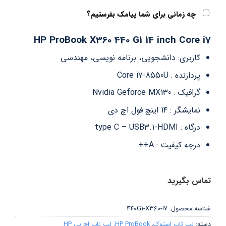
چه زمانی برای شما پیامک بفرستیم؟
HP ProBook X360 440 G1 14 inch Core i7
کاربری: دانشجویی، برنامه نویسی، مهندسی
پردازنده : Core i7-8550U
گرافیک : Nvidia Geforce MX130
نمایشگر : 14 اینچ فول اچ دی
درگاه : type C – USB3.1-HDMI
درجه کیفیت : A++
تماس بگیرید
شناسه محصول:
440G1-X360-I7
دسته:
لپ تاپ استوک
,
HP ProBook
,
لپ تاپ اچ پی HP