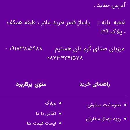
آدرس جدید :
شعبه بانه :: پاساژ قصر خرید مادر ، طبقه همکف
، پلاک 219
میزبان صدای گرم تان هستیم
09183815988
-
08734241578
راهنمای خرید
منوی پرکاربرد
وبلاگ
نحوه ثبت سفارش
تماس با ما
رویه ارسال سفارش
لیست قیمت ها