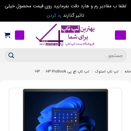
لطفا ب مقادیر رم و هارد دقت بفرمایید روی قیمت محصول خیلی
تاثیر گذارند
رد کردن
Ski
t
conten
جستجو
برای:
خانه
/
لپ تاپ استوک
/
لپ تاپ اچ پی HP
HP ProBook
/