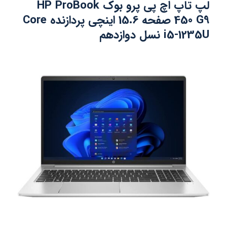
لپ تاپ اچ پی پرو بوک HP ProBook
450 G9 صفحه 15.6 اینچی پردازنده Core
i5-1235U نسل دوازدهم