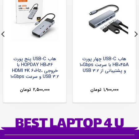
هاب USB-C چهار پورت
هاب USB-C پنج پورت
HB045A با سرعت 10Gbps
HOPDAY HB046 با
و پشتیبانی از USB 3.2
خروجی HDMI 4K 60Hz،
USB 3.2 و سرعت 10Gbps
۱,۹۰۰,۰۰۰
تومان
۲,۵۰۰,۰۰۰
تومان