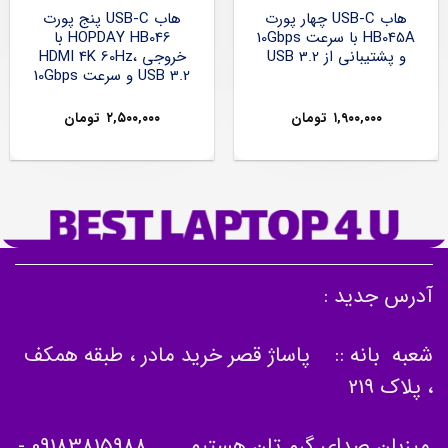
هاب USB-C چهار پورت
هاب USB-C پنج پورت
HB045A با سرعت 10Gbps
HOPDAY HB046 با
و پشتیبانی از USB 3.2
خروجی HDMI 4K 60Hz،
USB 3.2 و سرعت 10Gbps
۱,۹۰۰,۰۰۰
تومان
۲,۵۰۰,۰۰۰
تومان
آدرس جدید :
شعبه بانه :: پاساژ قصر خرید مادر ، طبقه همکف
، پلاک 219
میزبان صدای گرم تان هستیم
09183815988
-