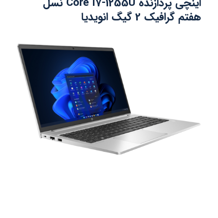
اینچی پردازنده Core i7-1255U نسل
هفتم گرافیک 2 گیگ انویدیا