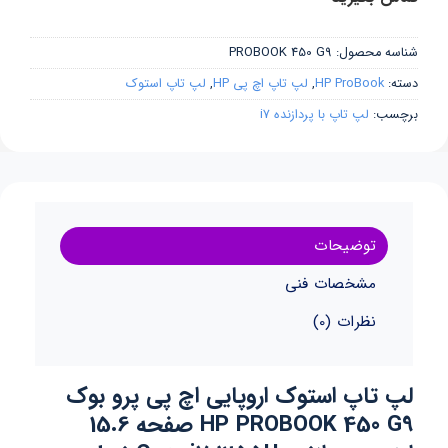
شناسه محصول:
PROBOOK 450 G9
دسته:
HP ProBook
,
لپ تاپ اچ پی HP
,
لپ تاپ استوک
برچسب:
لپ تاپ با پردازنده i7
توضیحات
مشخصات فنی
نظرات (0)
لپ تاپ استوک اروپایی اچ پی پرو بوک
HP PROBOOK 450 G9 صفحه 15.6