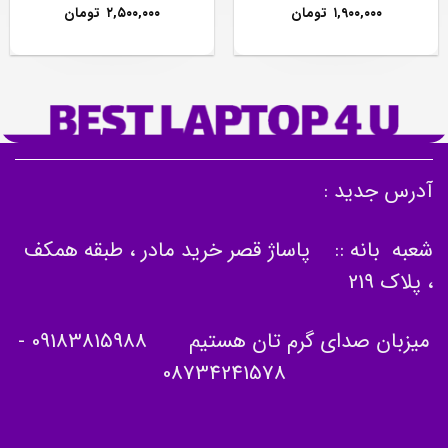
۱,۹۰۰,۰۰۰
تومان
۲,۵۰۰,۰۰۰
تومان
آدرس جدید :
شعبه بانه :: پاساژ قصر خرید مادر ، طبقه همکف
، پلاک 219
میزبان صدای گرم تان هستیم
09183815988
-
08734241578