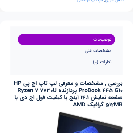
دانش آموزی
,
لپ تاپ مهندسی
توضیحات
مشخصات فنی
نظرات (0)
بررسی , مشخصات و معرفی لپ تاپ اچ پی HP
ProBook 445 G10 پردازنده Ryzen 7 7730U
صفحه نمایش 14.1 اینچ با کیفیت فول اچ دی با
512MB گرافیک AMD