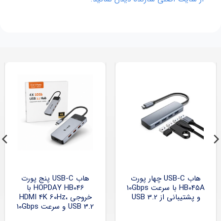
هاب USB-C چهار پورت
هاب USB-C پنج پورت
HB045A با سرعت 10Gbps
HOPDAY HB046 با
و پشتیبانی از USB 3.2
خروجی HDMI 4K 60Hz،
USB 3.2 و سرعت 10Gbps