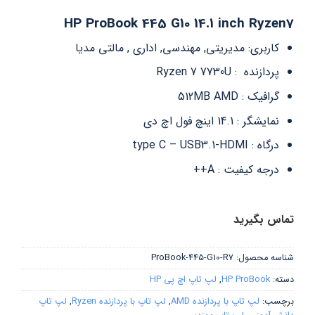
HP ProBook 445 G10 14.1 inch Ryzen7
کاربری: مدیریتی, مهندسی, اداری , مالتی مدیا
پردازنده : Ryzen 7 7730U
گرافیک : 512MB AMD
نمایشگر : 14.1 اینچ فول اچ دی
درگاه : type C – USB3.1-HDMI
درجه کیفیت : A++
تماس بگیرید
شناسه محصول:
ProBook-445-G10-R7
دسته:
HP ProBook
,
لپ تاپ اچ پی HP
برچسب:
لپ تاپ با پردازنده AMD
,
لپ تاپ با پردازنده Ryzen
,
لپ تاپ