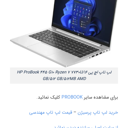
لپ تاپ اچ پی HP ProBook 445 G10 Ryzen 7 7730U/16
GB/512 GB/512MB AMD
برای مشاهده سایر
PROBOOK
کلیک نمائید.
خرید لپ تاپ پرسیژن
–
قیمت لپ تاپ مهندسی
از سایت اصلی سازنده دیدن نمائید.