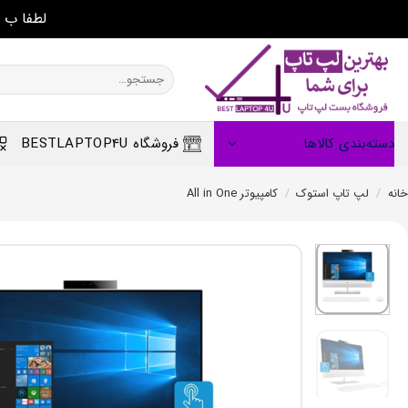
لطفا ب 
Ski
t
جستجو
برای:
conten
دسته‌بندی کالاها
فروشگاه BESTLAPTOP4U
خانه
/
لپ تاپ استوک
/
کامپیوتر All in One