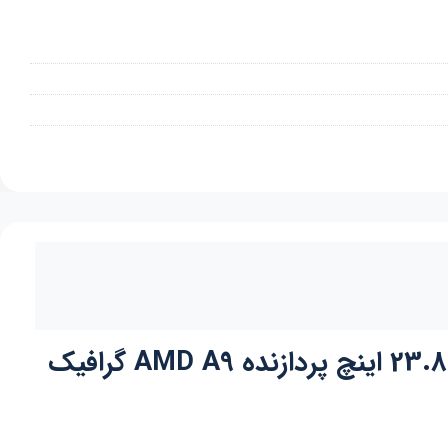
کامپیوتر آل این وان اچ پی HP Pavilion All-in-One 24-xa0005a صفحه لمسی 23.8 اینچ پردازنده AMD A9 گرافیک