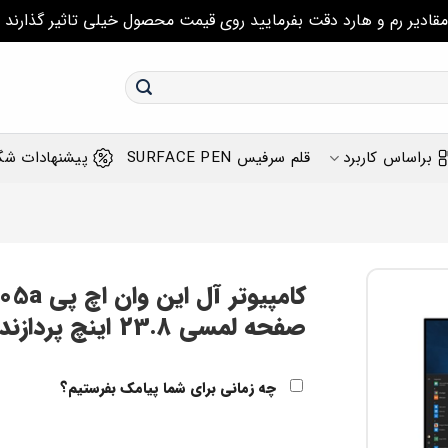
مقادیر رم و هارد دقت بفرمایید روی قیمت محصول خیلی تاثیر گذارند
براساس کاربرد
قلم سرفیس SURFACE PEN
پیشنهادات شگ
کامپیوت
صفحه لمسی 23.8 اینچ پردازنده AMD A9 گرافیک AMD Radeon R5
چه زمانی برای شما پیامک بفرستیم؟