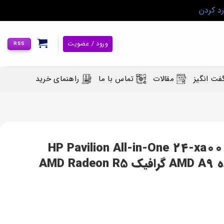
رد کردن
ورود / عضویت
RSS
فت انگیز
مقالات
تماس با ما
راهنمای خرید
ر آل این وان اچ پی HP Pavilion All-in-One 24-xa0005a