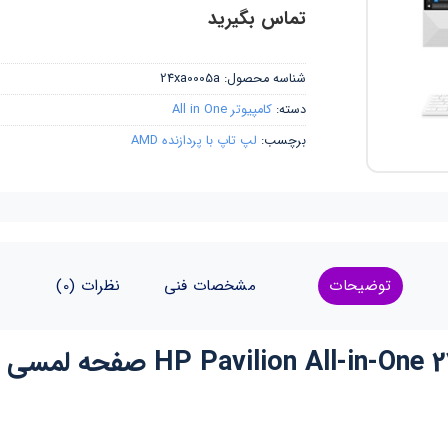
تماس بگیرید
شناسه محصول:
24xa0005a
دسته:
کامپیوتر All in One
برچسب:
لپ تاپ با پردازنده AMD
توضیحات
مشخصات فنی
نظرات (0)