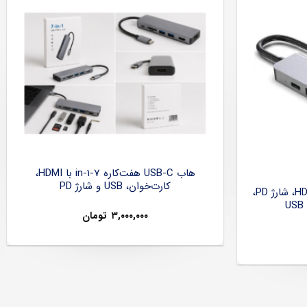
هاب USB-C هفت‌کاره 7-in-1 با HDMI،
کارت‌خوان، USB و شارژ PD
هاب USB-C شش‌کاره با HDMI 4K، شارژ PD،
۳,۰۰۰,۰۰۰
تومان