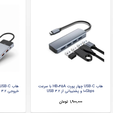
هاب USB-C چهار پورت HB045A با سرعت
10Gbps و پشتیبانی از USB 3.2
۱,۹۰۰,۰۰۰
تومان