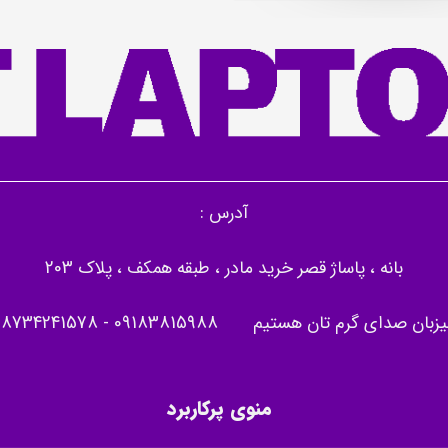
آدرس :
بانه ، پاساژ قصر خرید مادر ، طبقه همکف ، پلاک 203
یزبان صدای گرم تان هستیم
09183815988
-
08734241578
منوی پرکاربرد