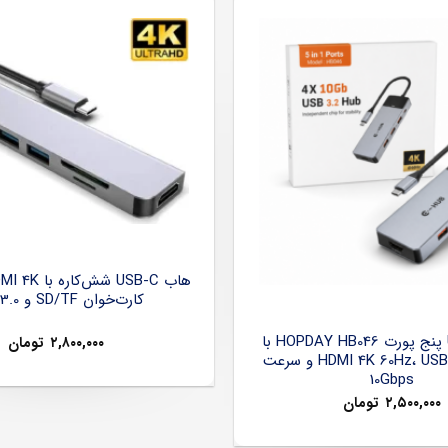
کارت‌خوان SD/TF و USB 3.0
هاب USB-C پنج پورت HOPDAY HB046 با
۲,۸۰۰,۰۰۰
تومان
خروجی HDMI 4K 60Hz، USB 3.2 و سرعت
10Gbps
۲,۵۰۰,۰۰۰
تومان