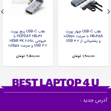
هاب USB-C چهار پورت
هاب USB-C پنج پورت
HB045A با سرعت 10Gbps
HOPDAY HB046 با
و پشتیبانی از USB 3.2
خروجی HDMI 4K 60Hz،
USB 3.2 و سرعت 10Gbps
۱,۹۰۰,۰۰۰
تومان
۲,۵۰۰,۰۰۰
تومان
آدرس جدید :