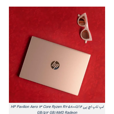
لپ تاپ اچ پی HP Pavilion Aero 13 Core Ryzen R7-5800U/16
GB/512 GB/AMD Radeon