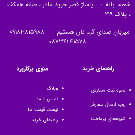
شعبه بانه :: پاساژ قصر خرید مادر ، طبقه همکف
، پلاک 219
میزبان صدای گرم تان هستیم
09183815988
-
08734241578
راهنمای خرید
منوی پرکاربرد
وبلاگ
نحوه ثبت سفارش
تماس با ما
رویه ارسال سفارش
لیست قیمت ها
شیوه‌های پرداخت
راهنمای خرید