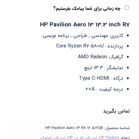
چه زمانی برای شما پیامک بفرستیم؟
HP Pavilion Aero 13 13.3 inch R7
کاربری: مهندسی , طراحی , برنامه نویسی
پردازنده : Core Ryzen R7-5800U
گرافیک :AMD Radeon
نمایشگر : 13.3 اینچ
درگاه : Type C-HDMI
درجه کیفیت : A++
تماس بگیرید
شناسه محصول:
HP Pavilion Aero 13 R7 16 512GB
دسته:
HP Pavilion
,
لپ تاپ اچ پی HP
,
لپ تاپ استوک