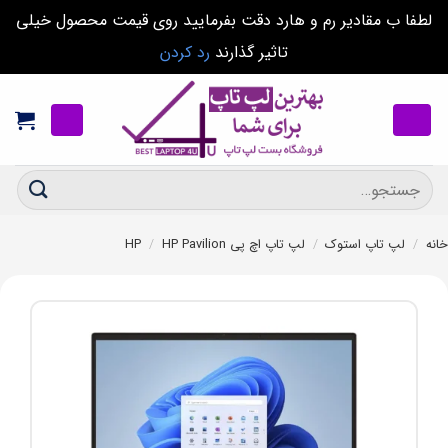
لطفا ب مقادیر رم و هارد دقت بفرمایید روی قیمت محصول خیلی
تاثیر گذارند
رد کردن
Ski
t
conten
جستجو
برای:
خانه
/
لپ تاپ استوک
/
لپ تاپ اچ پی HP
HP Pavilion
/