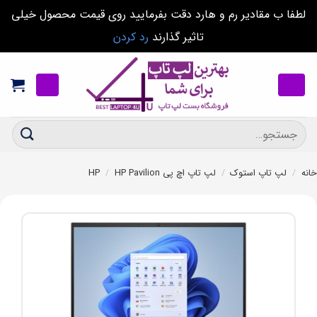
لطفا ب مقادیر رم و هارد دقت بفرمایید روی قیمت محصول خیلی
تاثیر گذارند
رد کردن
Ski
t
conten
جستجو
برای:
خانه
/
لپ تاپ استوک
/
لپ تاپ اچ پی HP
HP Pavilion
/