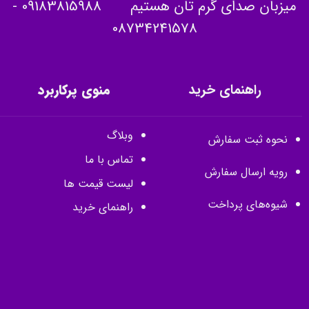
میزبان صدای گرم تان هستیم
09183815988
-
08734241578
راهنمای خرید
منوی پرکاربرد
وبلاگ
نحوه ثبت سفارش
تماس با ما
رویه ارسال سفارش
لیست قیمت ها
شیوه‌های پرداخت
راهنمای خرید