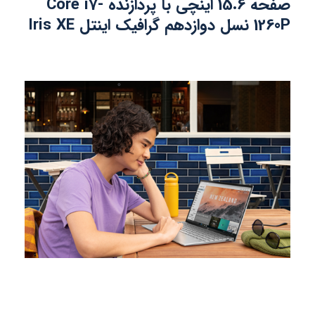
صفحه 15.6 اینچی با پردازنده Core i7-
1260P نسل دوازدهم گرافیک اینتل Iris XE