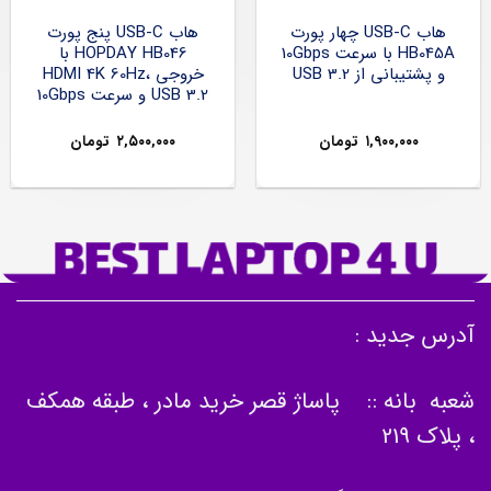
هاب USB-C چهار پورت
هاب USB-C پنج پورت
HB045A با سرعت 10Gbps
HOPDAY HB046 با
و پشتیبانی از USB 3.2
خروجی HDMI 4K 60Hz،
USB 3.2 و سرعت 10Gbps
۱,۹۰۰,۰۰۰
تومان
۲,۵۰۰,۰۰۰
تومان
آدرس جدید :
شعبه بانه :: پاساژ قصر خرید مادر ، طبقه همکف
، پلاک 219