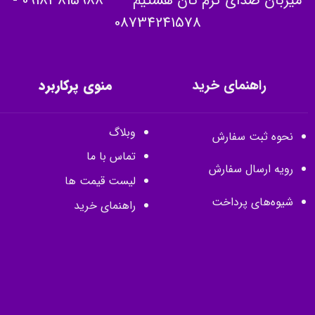
میزبان صدای گرم تان هستیم
09183815988
-
08734241578
راهنمای خرید
منوی پرکاربرد
وبلاگ
نحوه ثبت سفارش
تماس با ما
رویه ارسال سفارش
لیست قیمت ها
شیوه‌های پرداخت
راهنمای خرید