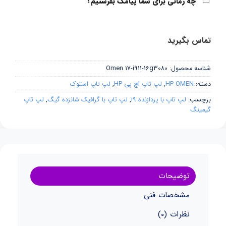
چه زمانی برای شما پیامک بفرستیم؟
تماس بگیرید
شناسه محصول:
Omen 17-i911-16g3080
دسته:
HP OMEN
,
لپ تاپ اچ پی HP
,
لپ تاپ استوک
برچسب:
لپ تاپ با پردازنده i9
,
لپ تاپ با گرافیک شانزده گیگ
,
لپ تاپ
گیمینگ
توضیحات
مشخصات فنی
نظرات (0)