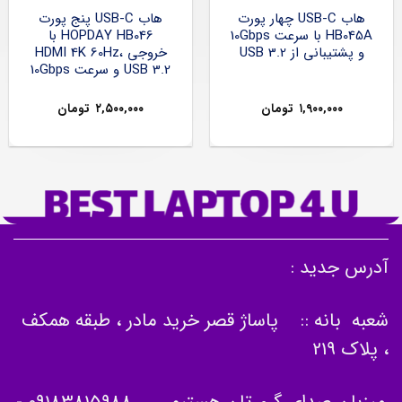
هاب USB-C چهار پورت
هاب USB-C پنج پورت
HB045A با سرعت 10Gbps
HOPDAY HB046 با
و پشتیبانی از USB 3.2
خروجی HDMI 4K 60Hz،
USB 3.2 و سرعت 10Gbps
۱,۹۰۰,۰۰۰
تومان
۲,۵۰۰,۰۰۰
تومان
آدرس جدید :
شعبه بانه :: پاساژ قصر خرید مادر ، طبقه همکف
، پلاک 219