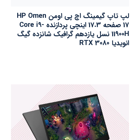
لپ تاپ گیمینگ اچ پی اومن HP Omen
17 صفحه 17.3 اینچی پردازنده Core i9-
11900H نسل یازدهم گرافیک شانزده گیگ
انویدیا RTX 3080