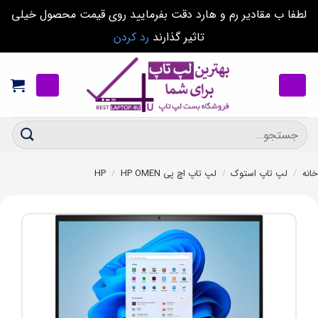
لطفا ب مقادیر رم و هارد دقت بفرمایید روی قیمت محصول خیلی
تاثیر گذارند
رد کردن
Ski
t
conten
جستجو
برای:
خانه
/
لپ تاپ استوک
/
لپ تاپ اچ پی HP
HP OMEN
/