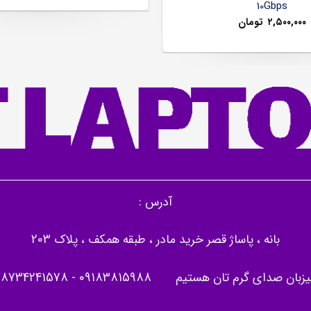
10Gbps
۲,۵۰۰,۰۰۰
تومان
آدرس :
بانه ، پاساژ قصر خرید مادر ، طبقه همکف ، پلاک 203
یزبان صدای گرم تان هستیم
09183815988
-
08734241578