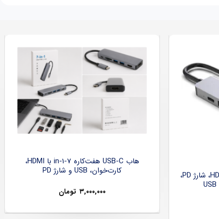
هاب USB-C هفت‌کاره 7-in-1 با HDMI،
کارت‌خوان، USB و شارژ PD
هاب USB-C شش‌کاره با HDMI 4K، شارژ PD،
۳,۰۰۰,۰۰۰
تومان