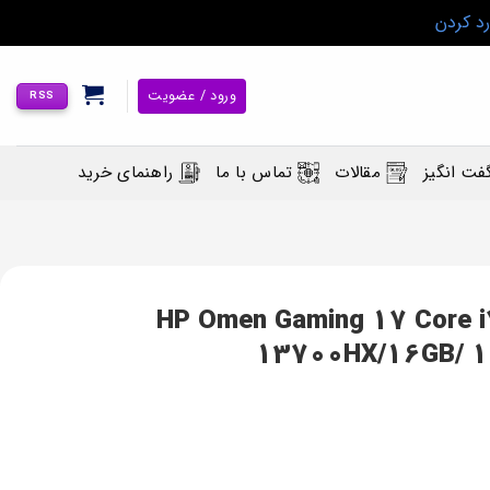
رد کردن
ورود / عضویت
RSS
فت انگیز
مقالات
تماس با ما
راهنمای خرید
اپ گیمینگ اچ پی اومن HP Omen Gaming 17 Core i7-
13700HX/16GB/ 1T