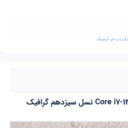
گیگ
,
لپ تاپ گیمینگ
لپ تاپ گیمینگ اچ پی اومن HP Omen 17 صفحه 17.3 اینچی پردازنده Core i7-13700HX نسل سیزدهم گرافیک