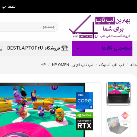
لطفا ب 
Ski
t
جستجو
برای:
conten
دسته‌بندی کالاها
فروشگاه BESTLAPTOP4U
خانه
/
لپ تاپ استوک
/
لپ تاپ اچ پی HP
HP OMEN
/