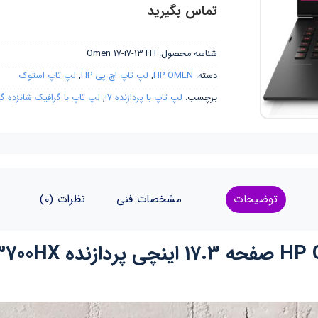
تماس بگیرید
شناسه محصول:
Omen 17-i7-13TH
دسته:
HP OMEN
,
لپ تاپ اچ پی HP
,
لپ تاپ استوک
برچسب:
لپ تاپ با پردازنده i7
,
لپ تاپ با گرافیک شانزده 
توضیحات
مشخصات فنی
نظرات (0)