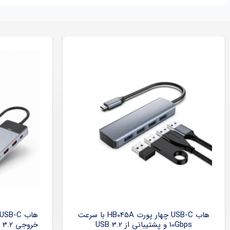
هاب USB-C چهار پورت HB045A با سرعت
10Gbps و پشتیبانی از USB 3.2