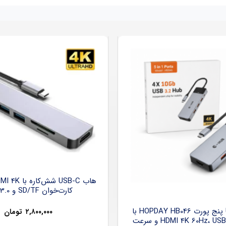
کارت‌خوان SD/TF و USB 3.0
هاب USB-C پنج پورت HOPDAY HB046 با
۲,۸۰۰,۰۰۰
تومان
خروجی HDMI 4K 60Hz، USB 3.2 و سرعت