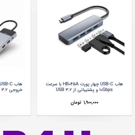
هاب USB-C چهار پورت HB045A با سرعت
10Gbps و پشتیبانی از USB 3.2
۱,۹۰۰,۰۰۰
تومان