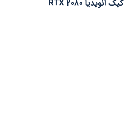
گیگ انویدیا RTX 2080