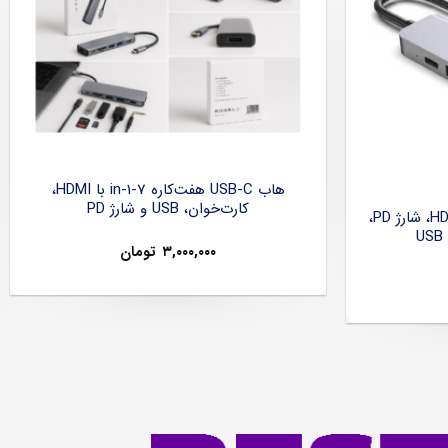
هاب USB-C هفت‌کاره 7-in-1 با HDMI،
کارت‌خوان، USB و شارژ PD
هاب USB-C شش‌کاره با HDMI 4K، شارژ PD،
۳,۰۰۰,۰۰۰
تومان