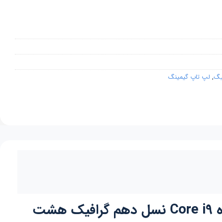
یگ
,
لپ تاپ گیمینگ
لپ تاپ گیمینگ اچ پی اومن HP Omen 17-cb1010tx صفحه 17.3 اینچی پردازنده Core i9 نسل دهم گرافیک هشت