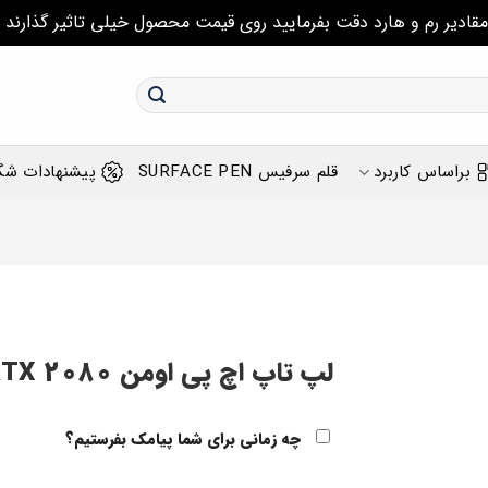
مقادیر رم و هارد دقت بفرمایید روی قیمت محصول خیلی تاثیر گذارند
براساس کاربرد
قلم سرفیس SURFACE PEN
پیشنهادات شگ
لپ تاپ اچ پی اومن HP Omen 17 i9 RTX 2080
چه زمانی برای شما پیامک بفرستیم؟