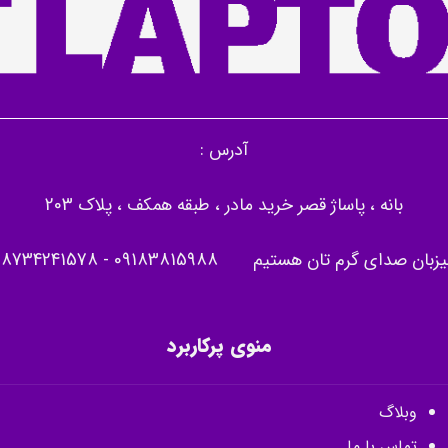
آدرس :
بانه ، پاساژ قصر خرید مادر ، طبقه همکف ، پلاک 203
یزبان صدای گرم تان هستیم
09183815988
-
08734241578
منوی پرکاربرد
وبلاگ
تماس با ما