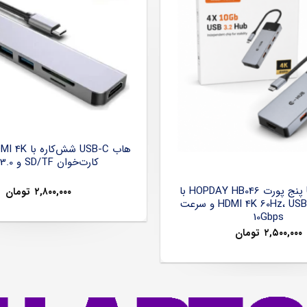
کارت‌خوان SD/TF و USB 3.0
هاب USB-C پنج پورت HOPDAY HB046 با
۲,۸۰۰,۰۰۰
تومان
خروجی HDMI 4K 60Hz، USB 3.2 و سرعت
10Gbps
۲,۵۰۰,۰۰۰
تومان