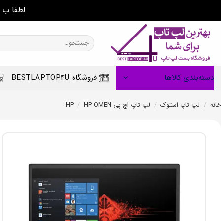
لطفا ب 
Ski
t
جستجو
برای:
conten
دسته‌بندی کالاها
فروشگاه BESTLAPTOP4U
خانه
/
لپ تاپ استوک
/
لپ تاپ اچ پی HP
HP OMEN
/