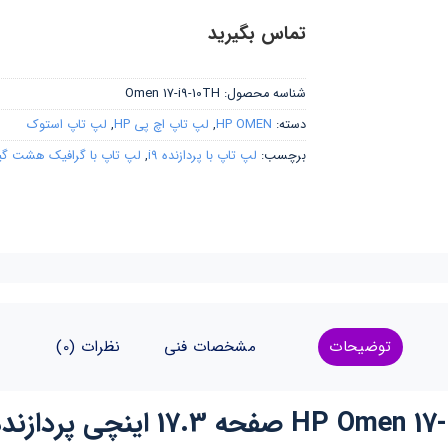
تماس بگیرید
شناسه محصول:
Omen 17-i9-10TH
دسته:
HP OMEN
,
لپ تاپ اچ پی HP
,
لپ تاپ استوک
برچسب:
لپ تاپ با پردازنده i9
,
لپ تاپ با گرافیک هشت گ
توضیحات
مشخصات فنی
نظرات (0)