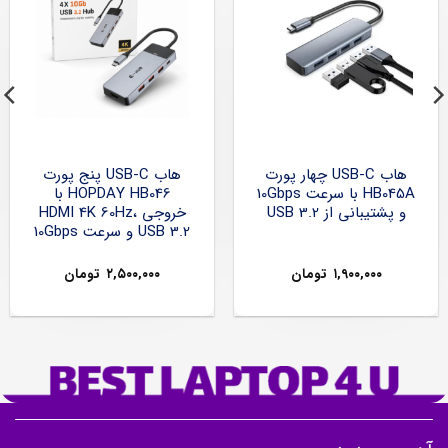
هاب USB-C چهار پورت
هاب USB-C پنج پورت
HB045A با سرعت 10Gbps
HOPDAY HB046 با
و پشتیبانی از USB 3.2
خروجی HDMI 4K 60Hz،
USB 3.2 و سرعت 10Gbps
۱,۹۰۰,۰۰۰
تومان
۲,۵۰۰,۰۰۰
تومان