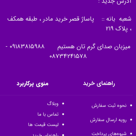
آدرس جدید :
شعبه بانه :: پاساژ قصر خرید مادر ، طبقه همکف
، پلاک 219
میزبان صدای گرم تان هستیم
09183815988
-
08734241578
راهنمای خرید
منوی پرکاربرد
وبلاگ
نحوه ثبت سفارش
تماس با ما
رویه ارسال سفارش
لیست قیمت ها
شیوه‌های پرداخت
راهنمای خرید