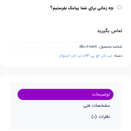
چه زمانی برای شما پیامک بفرستیم؟
تماس بگیرید
شناسه محصول:
dk0028wm
دسته:
لپ تاپ اچ پی HP
,
لپ تاپ استوک
توضیحات
مشخصات فنی
نظرات (0)