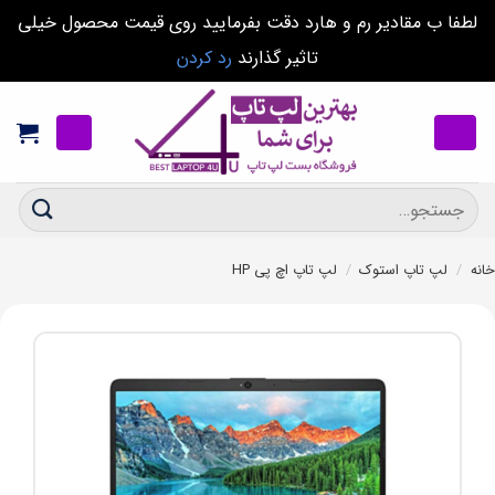
لطفا ب مقادیر رم و هارد دقت بفرمایید روی قیمت محصول خیلی
تاثیر گذارند
رد کردن
Ski
t
conten
جستجو
برای:
خانه
/
لپ تاپ استوک
/
لپ تاپ اچ پی HP