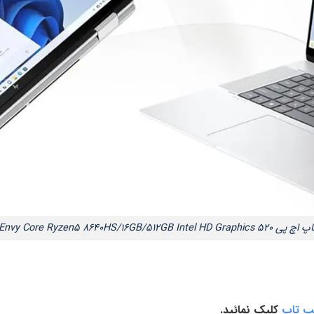
HP Envy Core Ryzen5 8640HS/16GB/512GB ‎Intel HD Gra
پ تاپ
کلیک نمائید.