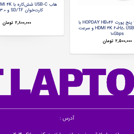
کارت‌خوان SD/TF و USB 3.0
هاب USB-C پنج پورت HOPDAY HB046 با
۲,۸۰۰,۰۰۰
تومان
خروجی HDMI 4K 60Hz، USB 3.2 و سرعت
10Gbps
۲,۵۰۰,۰۰۰
تومان
آدرس :