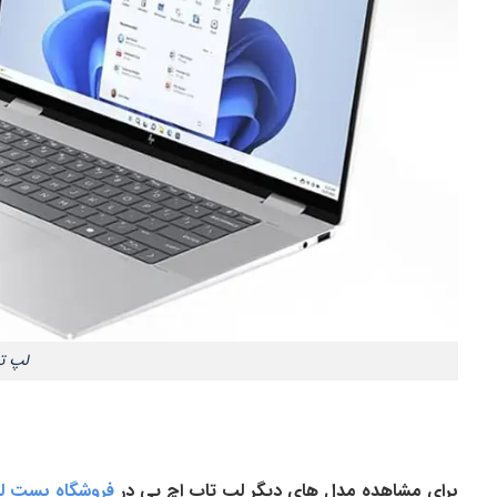
لپ تاپ اچ پی phics 520
برای مشاهده مدل های دیگر لپ تاپ اچ پی در
فروشگاه بست ل