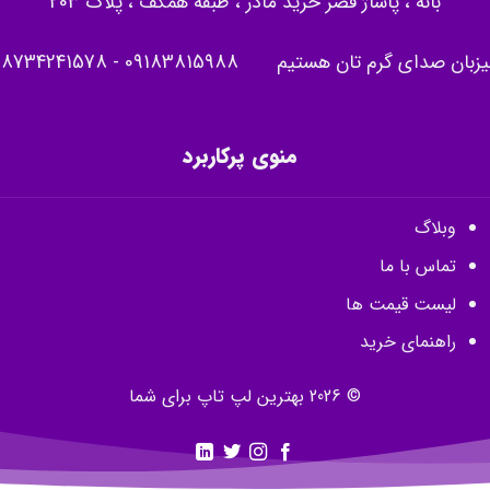
بانه ، پاساژ قصر خرید مادر ، طبقه همکف ، پلاک 203
یزبان صدای گرم تان هستیم
09183815988
-
08734241578
منوی پرکاربرد
وبلاگ
تماس با ما
لیست قیمت ها
راهنمای خرید
© 2026 بهترین لپ تاپ برای شما