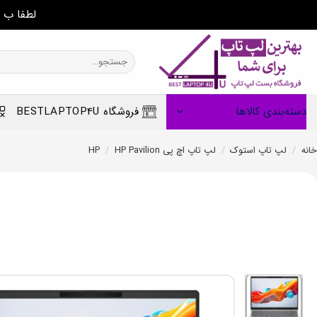
لطفا ب 
Ski
t
جستجو
برای:
conten
دسته‌بندی کالاها
فروشگاه BESTLAPTOP4U
خانه
/
لپ تاپ استوک
/
لپ تاپ اچ پی HP
HP Pavilion
/