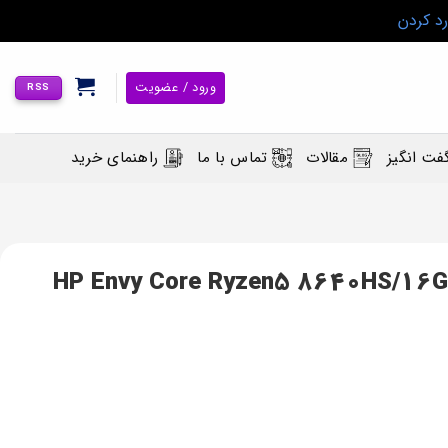
رد کردن
ورود / عضویت
RSS
فت انگیز
مقالات
تماس با ما
راهنمای خرید
HP Envy Core Ryzen5 8640HS/16GB/512GB ‎I