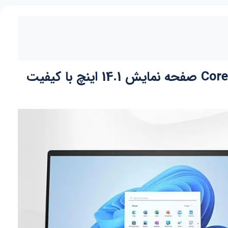
بررسی , مشخصات و معرفی لپ تاپ اچ پی HP Envy با پردازنده Core Ryzen5 8640HS صفحه نمایش 14.1 اینچ با کیفیت