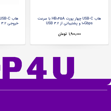
هاب USB-C چهار پورت HB045A با سرعت
10Gbps و پشتیبانی از USB 3.2
۱,۹۰۰,۰۰۰
تومان