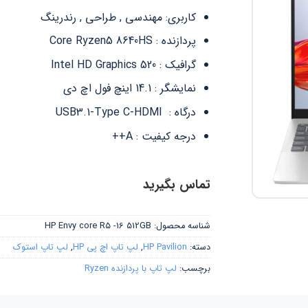
کاربری: مهندسی , طراحی , رندرینگ
پردازنده : Core Ryzen5 8640HS
گرافیک : ‎Intel HD Graphics 520
نمایشگر : 14.1 اینچ فول اچ دی
درگاه : USB3.1-Type C-HDMI
درجه کیفیت : A++
تماس بگیرید
شناسه محصول:
HP Envy core R5 -16 512GB
دسته:
HP Pavilion
,
لپ تاپ اچ پی HP
,
لپ تاپ استوک
برچسب:
لپ تاپ با پردازنده Ryzen