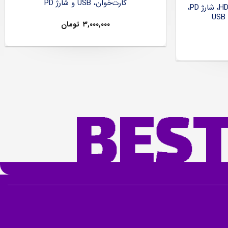
کارت‌خوان، USB و شارژ PD
هاب USB-C شش‌کاره با HDMI 4K، شارژ PD،
۳,۰۰۰,۰۰۰
تومان