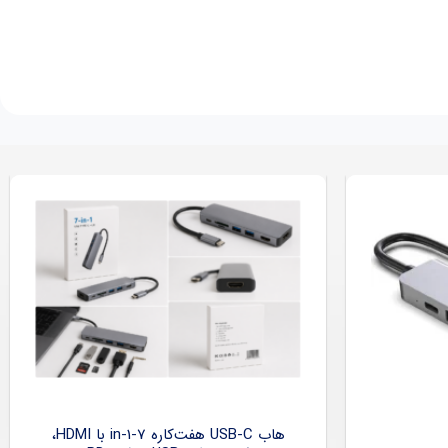
هاب USB-C هفت‌کاره 7-in-1 با HDMI،