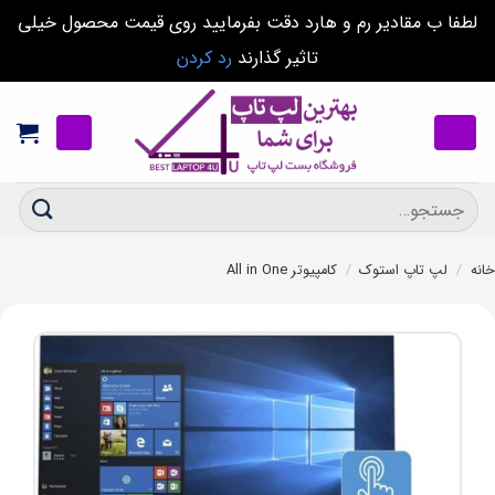
لطفا ب مقادیر رم و هارد دقت بفرمایید روی قیمت محصول خیلی
تاثیر گذارند
رد کردن
Ski
t
conten
جستجو
برای:
خانه
/
لپ تاپ استوک
/
کامپیوتر All in One