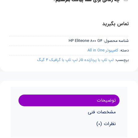
تماس بگیرید
شناسه محصول:
HP Eliteone 800 G4
دسته:
کامپیوتر All in One
برچسب:
لپ تاپ با پردازنده i5
,
لپ تاپ با گرافیک 4 گیگ
توضیحات
مشخصات فنی
نظرات (0)