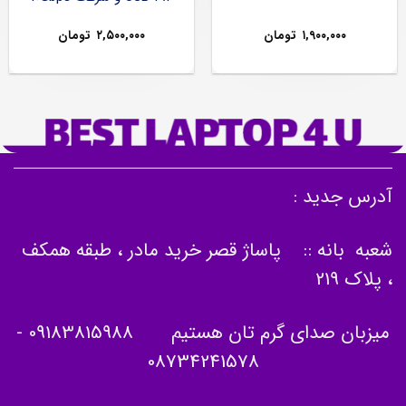
۱,۹۰۰,۰۰۰
تومان
۲,۵۰۰,۰۰۰
تومان
آدرس جدید :
شعبه بانه :: پاساژ قصر خرید مادر ، طبقه همکف
، پلاک 219
میزبان صدای گرم تان هستیم
09183815988
-
08734241578