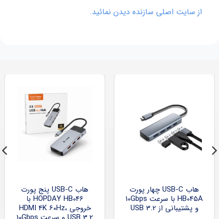
از سایت اصلی سازنده دیدن نمائید.
هاب USB-C چهار پورت
هاب USB-C پنج پورت
HB045A با سرعت 10Gbps
HOPDAY HB046 با
و پشتیبانی از USB 3.2
خروجی HDMI 4K 60Hz،
USB 3.2 و سرعت 10Gbps