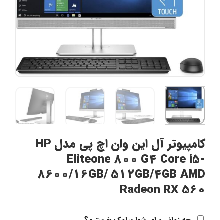
کامپیوتر آل این وان اچ پی مدل HP
Eliteone 800 G4 Core i5-
8600/16GB/ 512GB/4GB AMD
Radeon RX 560
چه زمانی برای شما پیامک بفرستیم؟