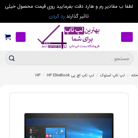
لطفا ب مقادیر رم و هارد دقت بفرمایید روی قیمت محصول خیلی
تاثیر گذارند
رد کردن
Ski
t
conten
جستجو
برای:
خانه
/
لپ تاپ استوک
/
لپ تاپ اچ پی HP
HP EliteBook
/