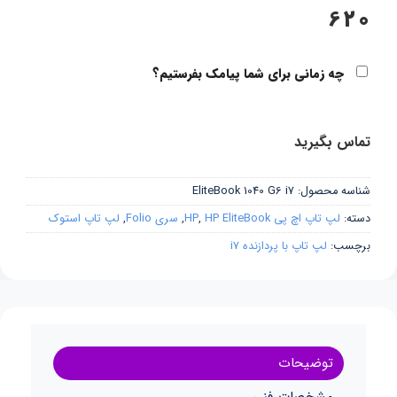
620
چه زمانی برای شما پیامک بفرستیم؟
تماس بگیرید
شناسه محصول:
EliteBook 1040 G6 i7
دسته:
لپ تاپ اچ پی HP
HP EliteBook
,
,
سری Folio
,
لپ تاپ استوک
برچسب:
لپ تاپ با پردازنده i7
توضیحات
مشخصات فنی