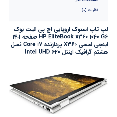
نظرات (0)
لپ تاپ استوک اروپایی اچ پی الیت بوک
HP EliteBook x360 1040 G6 صفحه 14.1
اینچی لمسی X360 پردازنده Core i7 نسل
هشتم گرافیک اینتل Intel UHD 620