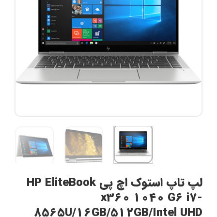
لپ تاپ استوک اچ پی HP EliteBook
x360 1040 G6 i7-
8565U/16GB/512GB/Intel UHD