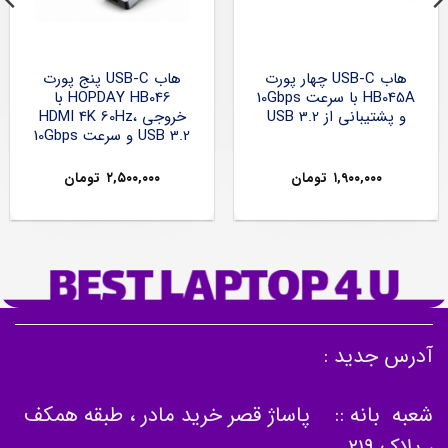
هاب USB-C چهار پورت
هاب USB-C پنج پورت
HB045A با سرعت 10Gbps
HOPDAY HB046 با
و پشتیبانی از USB 3.2
خروجی HDMI 4K 60Hz،
USB 3.2 و سرعت 10Gbps
۱,۹۰۰,۰۰۰
تومان
۲,۵۰۰,۰۰۰
تومان
آدرس جدید :
شعبه بانه :: پاساژ قصر خرید مادر ، طبقه همکف
، پلاک 219