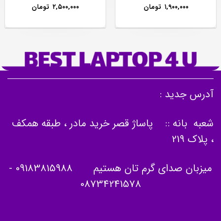
۱,۹۰۰,۰۰۰
تومان
۲,۵۰۰,۰۰۰
تومان
آدرس جدید :
شعبه بانه :: پاساژ قصر خرید مادر ، طبقه همکف
، پلاک 219
میزبان صدای گرم تان هستیم
09183815988
-
08734241578