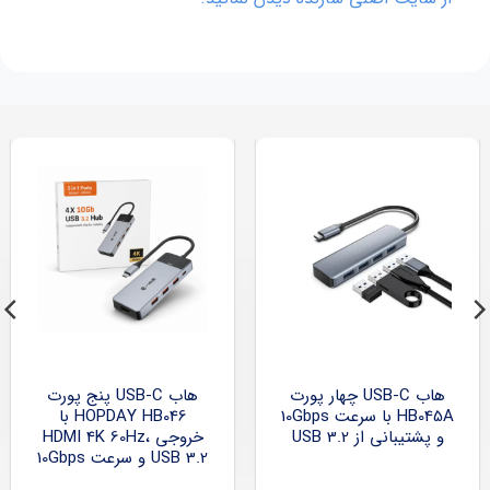
هاب USB-C چهار پورت
هاب USB-C پنج پورت
HB045A با سرعت 10Gbps
HOPDAY HB046 با
و پشتیبانی از USB 3.2
خروجی HDMI 4K 60Hz،
USB 3.2 و سرعت 10Gbps