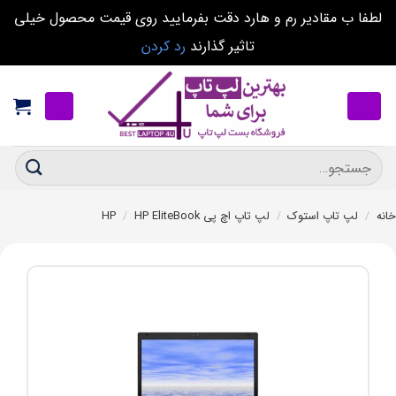
لطفا ب مقادیر رم و هارد دقت بفرمایید روی قیمت محصول خیلی
تاثیر گذارند
رد کردن
Ski
t
conten
جستجو
برای:
خانه
/
لپ تاپ استوک
/
لپ تاپ اچ پی HP
HP EliteBook
/