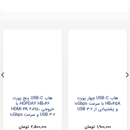
هاب USB-C چهار پورت
هاب USB-C پنج پورت
HB045A با سرعت 10Gbps
HOPDAY HB046 با
و پشتیبانی از USB 3.2
خروجی HDMI 4K 60Hz،
USB 3.2 و سرعت 10Gbps
۱,۹۰۰,۰۰۰
تومان
۲,۵۰۰,۰۰۰
تومان