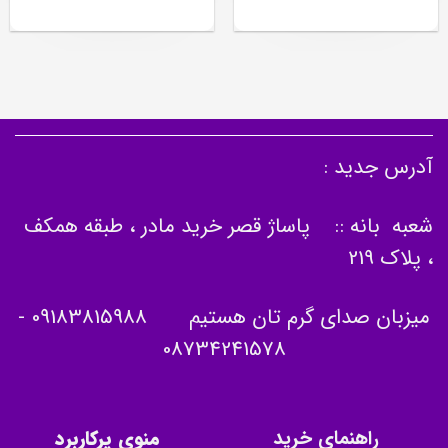
آدرس جدید :
شعبه بانه :: پاساژ قصر خرید مادر ، طبقه همکف
، پلاک 219
میزبان صدای گرم تان هستیم
09183815988
-
08734241578
راهنمای خرید
منوی پرکاربرد