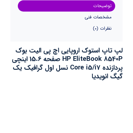
توضیحات
مشخصات فنی
نظرات (0)
لپ تاپ استوک اروپایی اچ پی الیت بوک
HP EliteBook 8540P صفحه 15.6 اینچی
پردازنده Core i5/i7 نسل اول گرافیک یک
گیگ انویدیا