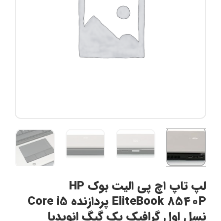
لپ تاپ اچ پی الیت بوک HP
EliteBook 8540P پردازنده Core i5
نسل اول گرافیک یک گیگ انویدیا