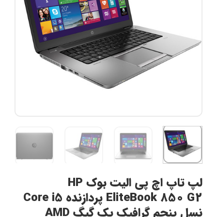
لپ تاپ اچ پی الیت بوک HP
EliteBook 850 G2 پردازنده Core i5
نسل پنجم گرافیک یک گیگ AMD