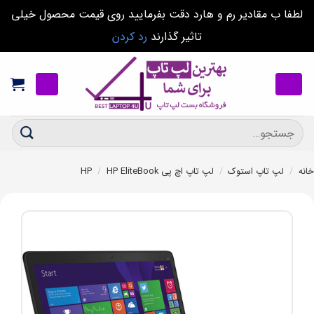
لطفا ب مقادیر رم و هارد دقت بفرمایید روی قیمت محصول خیلی
تاثیر گذارند
رد کردن
Ski
t
conten
جستجو
برای:
خانه
/
لپ تاپ استوک
/
لپ تاپ اچ پی HP
HP EliteBook
/