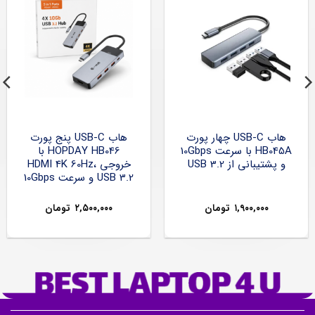
هاب USB-C چهار پورت
هاب USB-C پنج پورت
HB045A با سرعت 10Gbps
HOPDAY HB046 با
و پشتیبانی از USB 3.2
خروجی HDMI 4K 60Hz،
USB 3.2 و سرعت 10Gbps
۱,۹۰۰,۰۰۰
تومان
۲,۵۰۰,۰۰۰
تومان