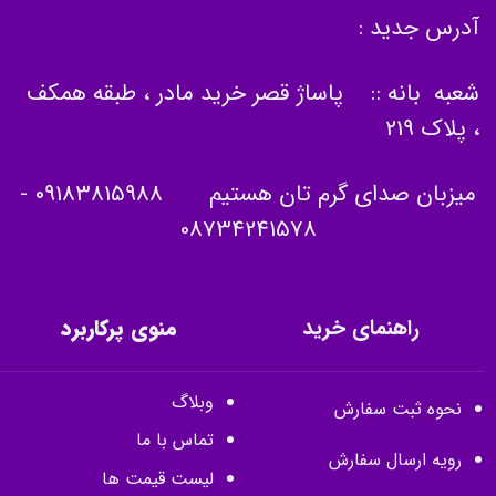
آدرس جدید :
شعبه بانه :: پاساژ قصر خرید مادر ، طبقه همکف
، پلاک 219
میزبان صدای گرم تان هستیم
09183815988
-
08734241578
راهنمای خرید
منوی پرکاربرد
وبلاگ
نحوه ثبت سفارش
تماس با ما
رویه ارسال سفارش
لیست قیمت ها