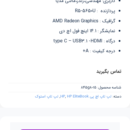
کاربری: مهندسی،رندر،مالتی مدیا
پردازنده : R5-5650U
گرافیک : AMD Radeon Graphics
نمایشگر : ‎14.1 اینچ فول اچ دی
درگاه : type C – USB3.1 -HDMI
درجه کیفیت : A+
تماس بگیرید
شناسه محصول:
845g8-r5
دسته:
لپ تاپ اچ پی HP
HP EliteBook
,
,
لپ تاپ استوک