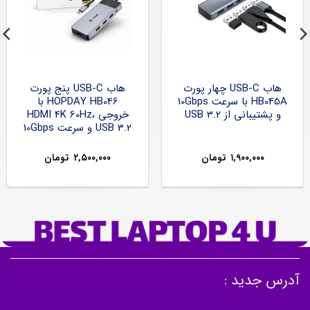
هاب USB-C چهار پورت
هاب USB-C پنج پورت
HB045A با سرعت 10Gbps
HOPDAY HB046 با
و پشتیبانی از USB 3.2
خروجی HDMI 4K 60Hz،
USB 3.2 و سرعت 10Gbps
۱,۹۰۰,۰۰۰
تومان
۲,۵۰۰,۰۰۰
تومان
آدرس جدید :