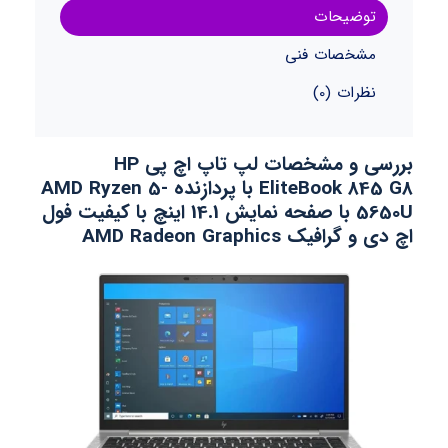
توضیحات
مشخصات فنی
نظرات (0)
بررسی و مشخصات لپ تاپ اچ پی HP
EliteBook 845 G8 با پردازنده AMD Ryzen 5-
5650U با صفحه نمایش 14.1 اینچ با کیفیت فول
اچ دی و گرافیک
AMD Radeon Graphics