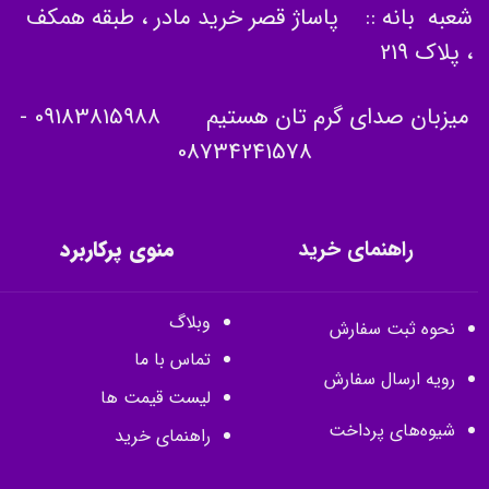
شعبه بانه :: پاساژ قصر خرید مادر ، طبقه همکف
، پلاک 219
میزبان صدای گرم تان هستیم
09183815988
-
08734241578
راهنمای خرید
منوی پرکاربرد
وبلاگ
نحوه ثبت سفارش
تماس با ما
رویه ارسال سفارش
لیست قیمت ها
شیوه‌های پرداخت
راهنمای خرید