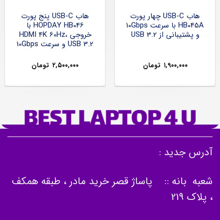
هاب USB-C چهار پورت
هاب USB-C پنج پورت
HB045A با سرعت 10Gbps
HOPDAY HB046 با
و پشتیبانی از USB 3.2
خروجی HDMI 4K 60Hz،
USB 3.2 و سرعت 10Gbps
۱,۹۰۰,۰۰۰
تومان
۲,۵۰۰,۰۰۰
تومان
آدرس جدید :
شعبه بانه :: پاساژ قصر خرید مادر ، طبقه همکف
، پلاک 219