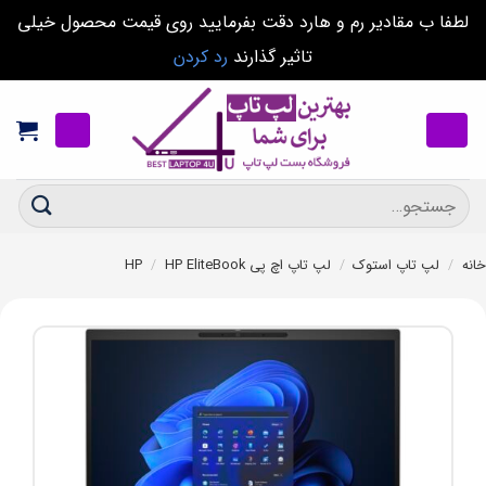
لطفا ب مقادیر رم و هارد دقت بفرمایید روی قیمت محصول خیلی
تاثیر گذارند
رد کردن
Ski
t
conten
جستجو
برای:
خانه
/
لپ تاپ استوک
/
لپ تاپ اچ پی HP
HP EliteBook
/