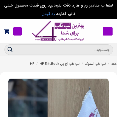
لطفا ب مقادیر رم و هارد دقت بفرمایید روی قیمت محصول خیلی
تاثیر گذارند
رد کردن
Ski
t
conten
جستجو
برای:
خانه
/
لپ تاپ استوک
/
لپ تاپ اچ پی HP
HP EliteBook
/