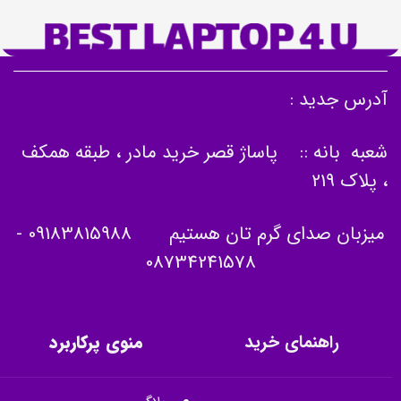
آدرس جدید :
شعبه بانه :: پاساژ قصر خرید مادر ، طبقه همکف
، پلاک 219
میزبان صدای گرم تان هستیم
09183815988
-
08734241578
راهنمای خرید
منوی پرکاربرد