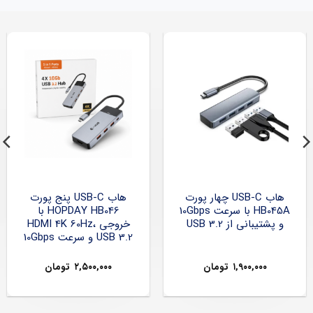
هاب USB-C چهار پورت
هاب USB-C پنج پورت
HB045A با سرعت 10Gbps
HOPDAY HB046 با
و پشتیبانی از USB 3.2
خروجی HDMI 4K 60Hz،
USB 3.2 و سرعت 10Gbps
۱,۹۰۰,۰۰۰
تومان
۲,۵۰۰,۰۰۰
تومان