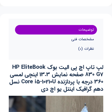
توضیحات
مشخصات فنی
نظرات (0)
لپ تاپ اچ پی الیت بوک HP EliteBook
830 G7 صفحه نمایش 13.3 اینچی لمسی
360 درجه با پردازنده Core i5-10210U نسل
دهم گرافیک اینتل یو اچ دی