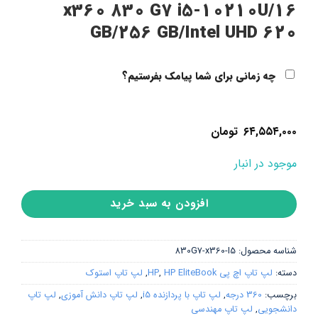
x360 830 G7 i5-10210U/16
GB/256 GB/Intel UHD 620
چه زمانی برای شما پیامک بفرستیم؟
۶۴,۵۵۴,۰۰۰
تومان
موجود در انبار
افزودن به سبد خرید
شناسه محصول:
830G7-x360-I5
دسته:
لپ تاپ اچ پی HP
HP EliteBook
,
,
لپ تاپ استوک
برچسب:
360 درجه
,
لپ تاپ با پردازنده i5
,
لپ تاپ دانش آموزی
,
لپ تاپ
دانشجویی
,
لپ تاپ مهندسی