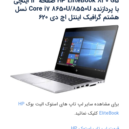
HP EliteBook 830 G5 صفحه 13 اینچی
با پردازنده Core i7 8650U/8550U نسل
هشتم گرافیک اینتل اچ دی 620
برای مشاهده سایر لپ تاپ های استوک الیت بوک
HP
EliteBook
کلیک نمائید.
قیمت لپ تاپ استوک HP