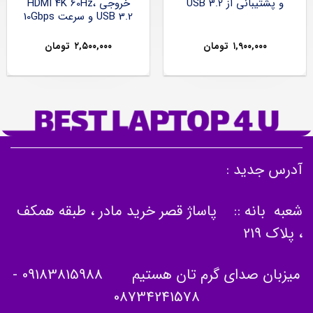
و پشتیبانی از USB 3.2
خروجی HDMI 4K 60Hz،
USB 3.2 و سرعت 10Gbps
۱,۹۰۰,۰۰۰
تومان
۲,۵۰۰,۰۰۰
تومان
آدرس جدید :
شعبه بانه :: پاساژ قصر خرید مادر ، طبقه همکف
، پلاک 219
میزبان صدای گرم تان هستیم
09183815988
-
08734241578