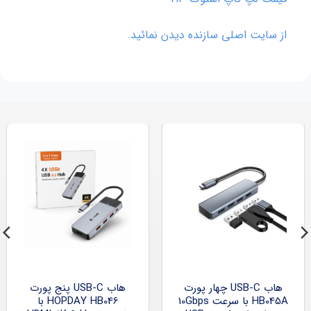
از سایت اصلی سازنده دیدن نمائید.
هاب USB-C چهار پورت
هاب USB-C پنج پورت
HB045A با سرعت 10Gbps
HOPDAY HB046 با