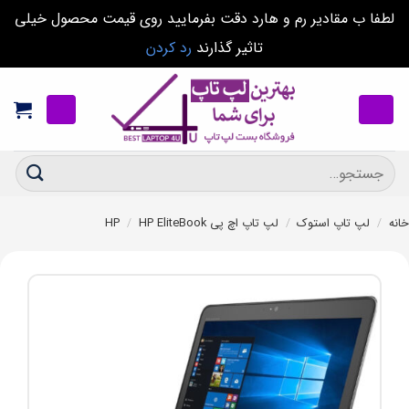
لطفا ب مقادیر رم و هارد دقت بفرمایید روی قیمت محصول خیلی
تاثیر گذارند
رد کردن
Ski
t
conten
جستجو
برای:
خانه
/
لپ تاپ استوک
/
لپ تاپ اچ پی HP
HP EliteBook
/