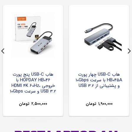
هاب USB-C چهار پورت
هاب USB-C پنج پورت
HB045A با سرعت 10Gbps
HOPDAY HB046 با
و پشتیبانی از USB 3.2
خروجی HDMI 4K 60Hz،
USB 3.2 و سرعت 10Gbps
۱,۹۰۰,۰۰۰
تومان
۲,۵۰۰,۰۰۰
تومان