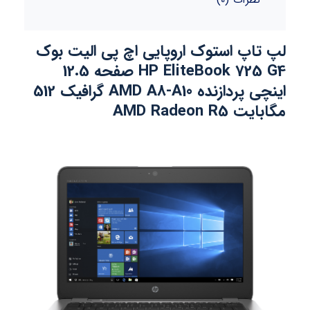
نظرات (0)
لپ تاپ استوک اروپایی اچ پی الیت بوک
HP EliteBook 725 G4 صفحه 12.5
اینچی پردازنده AMD A8-A10 گرافیک 512
مگابایت AMD Radeon R5