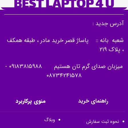
آدرس جدید :
شعبه بانه :: پاساژ قصر خرید مادر ، طبقه همکف
، پلاک 219
میزبان صدای گرم تان هستیم
09183815988
-
08734241578
راهنمای خرید
منوی پرکاربرد
وبلاگ
نحوه ثبت سفارش