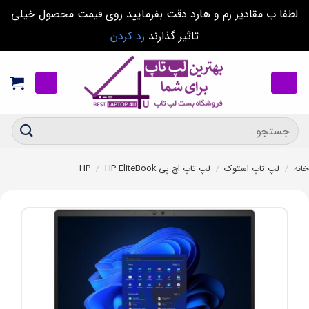
لطفا ب مقادیر رم و هارد دقت بفرمایید روی قیمت محصول خیلی
تاثیر گذارند
رد کردن
Ski
t
conten
جستجو
برای:
خانه
/
لپ تاپ استوک
/
لپ تاپ اچ پی HP
HP EliteBook
/