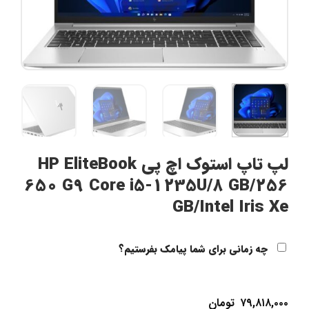
لپ تاپ استوک اچ پی HP EliteBook
650 G9 Core i5-1235U/8 GB/256
GB/Intel Iris Xe
چه زمانی برای شما پیامک بفرستیم؟
۷۹,۸۱۸,۰۰۰
تومان