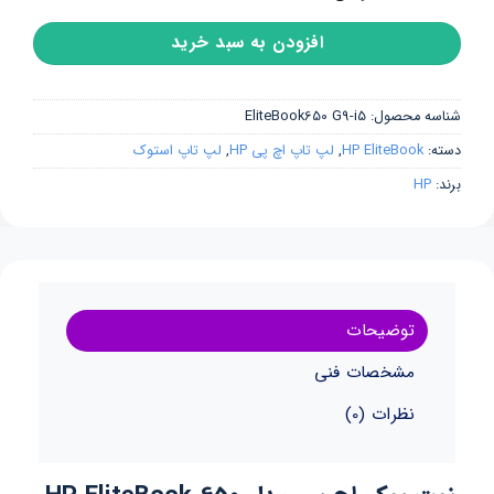
افزودن به سبد خرید
شناسه محصول:
EliteBook650 G9-i5
دسته:
HP EliteBook
,
لپ تاپ اچ پی HP
,
لپ تاپ استوک
برند:
HP
توضیحات
مشخصات فنی
نظرات (0)