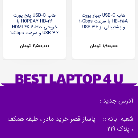
هاب USB-C چهار پورت
هاب USB-C پنج پورت
HB045A با سرعت 10Gbps
HOPDAY HB046 با
و پشتیبانی از USB 3.2
خروجی HDMI 4K 60Hz،
USB 3.2 و سرعت 10Gbps
۱,۹۰۰,۰۰۰
تومان
۲,۵۰۰,۰۰۰
تومان
آدرس جدید :
شعبه بانه :: پاساژ قصر خرید مادر ، طبقه همکف
، پلاک 219