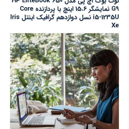
نوت بوک اچ پی مدل HP EliteBook 650
G9 نمایشگر 15.6 اینچ با پردازنده Core
i5-1235U نسل دوازدهم گرافیک اینتل Iris
Xe