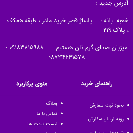
آدرس جدید :
شعبه بانه :: پاساژ قصر خرید مادر ، طبقه همکف
، پلاک 219
میزبان صدای گرم تان هستیم
09183815988
-
08734241578
راهنمای خرید
منوی پرکاربرد
وبلاگ
نحوه ثبت سفارش
تماس با ما
رویه ارسال سفارش
لیست قیمت ها
شیوه‌های پرداخت