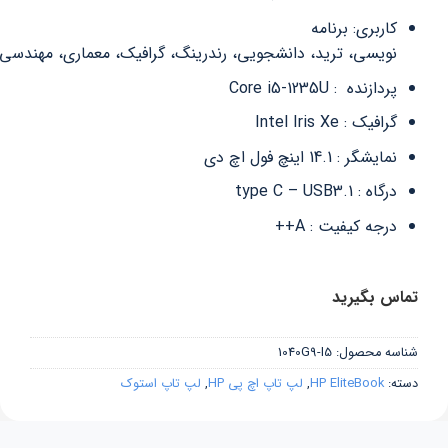
کاربری: برنامه
نویسی، ترید، دانشجویی، رندرینگ، گرافیک، معماری، مهندسی
پردازنده : Core i5-1235U
گرافیک : Intel Iris Xe
نمایشگر : ‎14.1 اینچ فول اچ دی
درگاه : type C – USB3.1
درجه کیفیت : A++
تماس بگیرید
شناسه محصول:
1040G9-I5
دسته:
HP EliteBook
,
لپ تاپ اچ پی HP
,
لپ تاپ استوک