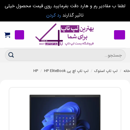
لطفا ب مقادیر رم و هارد دقت بفرمایید روی قیمت محصول خیلی
تاثیر گذارند
رد کردن
Ski
t
conten
جستجو
برای:
خانه
/
لپ تاپ استوک
/
لپ تاپ اچ پی HP
HP EliteBook
/