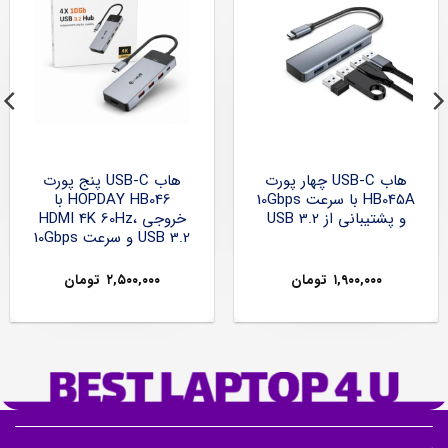
هاب USB-C چهار پورت
هاب USB-C پنج پورت
HB045A با سرعت 10Gbps
HOPDAY HB046 با
و پشتیبانی از USB 3.2
خروجی HDMI 4K 60Hz،
USB 3.2 و سرعت 10Gbps
۱,۹۰۰,۰۰۰
تومان
۲,۵۰۰,۰۰۰
تومان