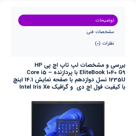
توضیحات
مشخصات فنی
نظرات (0)
بررسی و مشخصات لپ تاپ اچ پی HP
EliteBook 1040 G9 با پردازنده Core i5 –
1235U نسل دوازدهم با صفحه نمایش 14.1 اینچ
با کیفیت فول اچ دی و گرافیک Intel Iris Xe