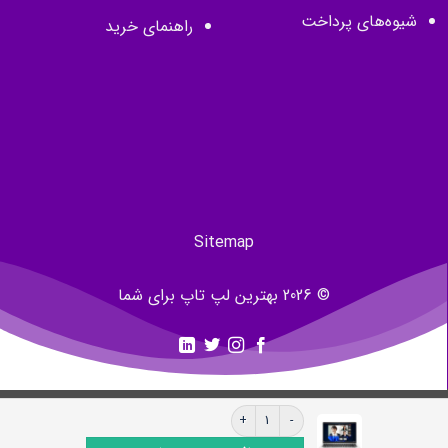
شیوه‌های پرداخت
راهنمای خرید
Sitemap
© 2026 بهترین لپ تاپ برای شما
لپ تاپ استوک اچ پی HP EliteBook 645 G9 Ryzen 5 pro 5625U/16 GB/512 GB/512MB AMD عدد