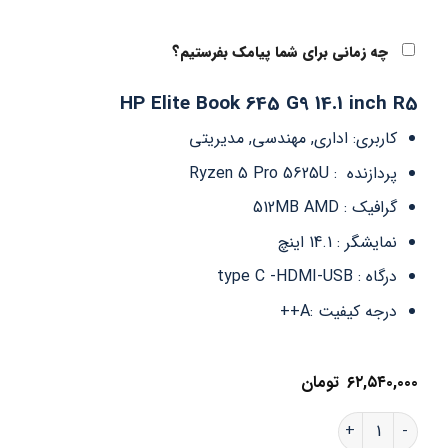
چه زمانی برای شما پیامک بفرستیم؟
HP Elite Book 645 G9 14.1 inch R5
کاربری: اداری, مهندسی, مدیریتی
پردازنده : Ryzen 5 Pro 5625U
گرافیک : 512MB AMD
نمایشگر : 14.1 اینچ
درگاه : type C -HDMI-USB
درجه کیفیت :A++
۶۲,۵۴۰,۰۰۰
تومان
لپ تاپ استوک اچ پی HP EliteBook 645 G9 Ryzen 5 pro 5625U/16 GB/512 GB/512MB AMD عدد