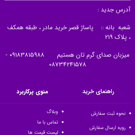
آدرس جدید :
شعبه بانه :: پاساژ قصر خرید مادر ، طبقه همکف
، پلاک 219
میزبان صدای گرم تان هستیم
09183815988
-
08734241578
راهنمای خرید
منوی پرکاربرد
وبلاگ
نحوه ثبت سفارش
تماس با ما
رویه ارسال سفارش
لیست قیمت ها