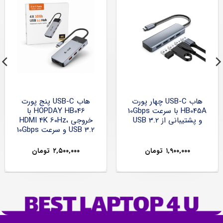
هاب USB-C چهار پورت
هاب USB-C پنج پورت
HB045A با سرعت 10Gbps
HOPDAY HB046 با
و پشتیبانی از USB 3.2
خروجی HDMI 4K 60Hz،
USB 3.2 و سرعت 10Gbps
۱,۹۰۰,۰۰۰
تومان
۲,۵۰۰,۰۰۰
تومان