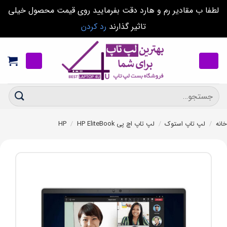
لطفا ب مقادیر رم و هارد دقت بفرمایید روی قیمت محصول خیلی
تاثیر گذارند
رد کردن
Ski
t
conten
جستجو
برای:
خانه
/
لپ تاپ استوک
/
لپ تاپ اچ پی HP
HP EliteBook
/